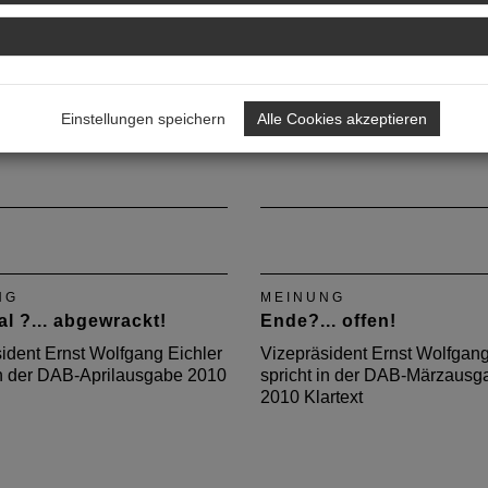
 in der DAB-Oktoberausgabe
spricht in der DAB-
rtext.
Septemberausgabe 2010 Klar
Einstellungen speichern
Alle Cookies akzeptieren
NG
MEINUNG
l ?... abgewrackt!
Ende?... offen!
ident Ernst Wolfgang Eichler
Vizepräsident Ernst Wolfgang
in der DAB-Aprilausgabe 2010
spricht in der DAB-Märzausg
2010 Klartext