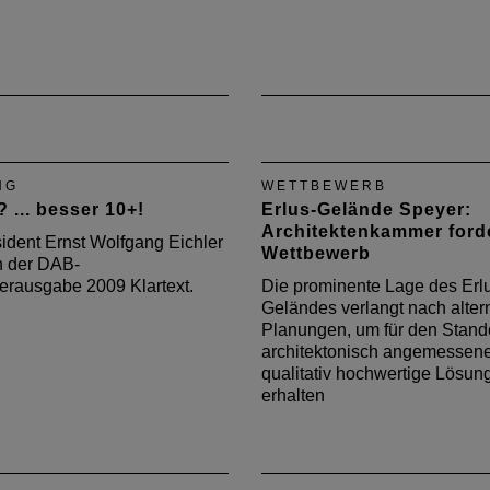
NG
WETTBEWERB
 ... besser 10+!
Erlus-Gelände Speyer:
Architektenkammer ford
ident Ernst Wolfgang Eichler
Wettbewerb
in der DAB-
rausgabe 2009 Klartext.
Die prominente Lage des Erl
Geländes verlangt nach alter
Planungen, um für den Stand
architektonisch angemessen
qualitativ hochwertige Lösun
erhalten