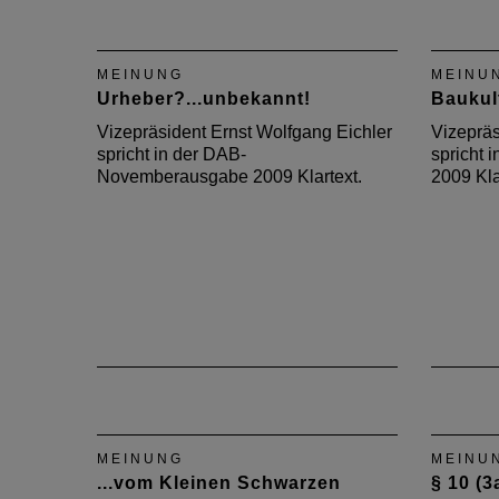
MEINUNG
MEINU
Urheber?...unbekannt!
Baukult
Vizepräsident Ernst Wolfgang Eichler
Vizepräs
spricht in der DAB-
spricht
Novemberausgabe 2009 Klartext.
2009 Kla
MEINUNG
MEINU
...vom Kleinen Schwarzen
§ 10 (3