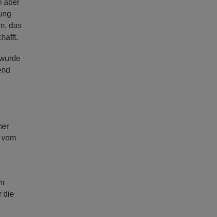
n aber
lung
n, das
hafft.
 wurde
end
mer
t vom
am
r die