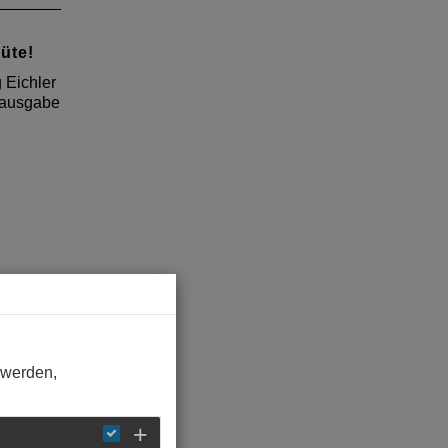
Güte!
 Eichler
rausgabe
 werden,
ppich
 Eichler