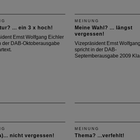
NG
MEINUNG
ur? ... ein 3 x hoch!
Meine Wahl? ... längst
vergessen!
ident Ernst Wolfgang Eichler
 in der DAB-Oktoberausgabe
Vizepräsident Ernst Wolfgang
rtext.
spricht in der DAB-
Septemberausgabe 2009 Klar
NG
MEINUNG
a)... nicht vergessen!
Thema? ...verfehlt!