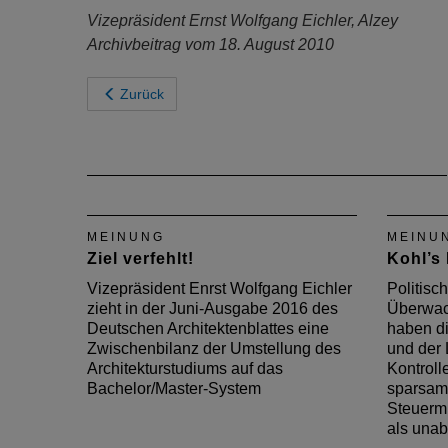
Vizepräsident Ernst Wolfgang Eichler, Alzey
Archivbeitrag vom 18. August 2010
Zurück
MEINUNG
MEINU
Ziel verfehlt!
Kohl’s 
Vizepräsident Enrst Wolfgang Eichler
Politisc
zieht in der Juni-Ausgabe 2016 des
Überwac
Deutschen Architektenblattes eine
haben d
Zwischenbilanz der Umstellung des
und der 
Architekturstudiums auf das
Kontroll
Bachelor/Master-System
sparsam
Steuerm
als una