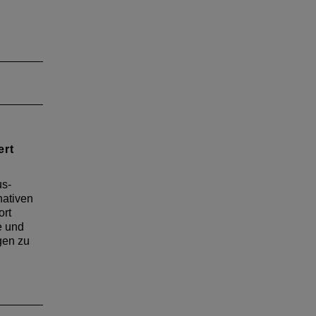
ert
us-
nativen
ort
e und
gen zu