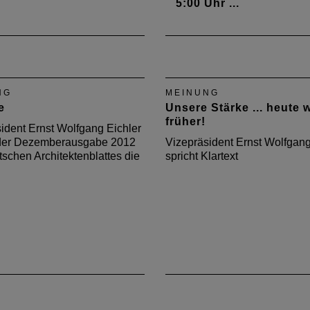
5:00 Uhr ...
Vizepräsident Ernst Wolfg
Eichler wirft in der Juni-A
2014 des Deutschen
Architektenblattes die Frag
NG
MEINUNG
Was hätte sein können, w
e
Unsere Stärke ... heute 
Nürburgring herausragend
früher!
Architektur entstanden wär
ident Ernst Wolfgang Eichler
n der Dezemberausgabe 2012
Vizepräsident Ernst Wolfgang
schen Architektenblattes die
spricht Klartext
.