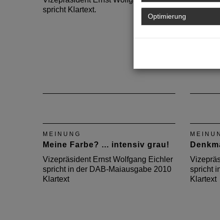
spricht Klartext.
spricht
Optimierung
2010 Kla
MEINUNG
MEINU
Meine Farbe? ... intensiv grau!
Denkma
Vizepräsident Ernst Wolfgang Eichler
Vizepräs
spricht in der DAB-Maiausgabe 2010
spricht 
Klartext
Klartext