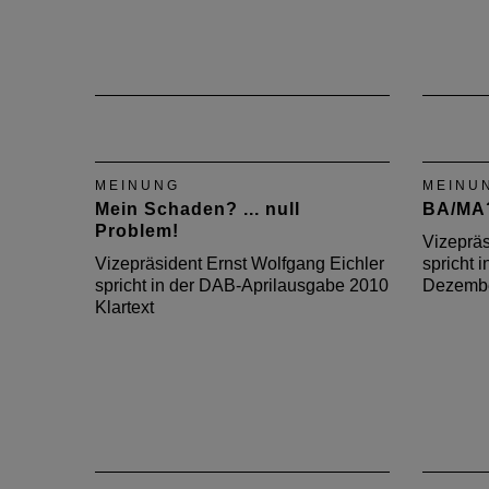
MEINUNG
MEINU
Mein Schaden? ... null
BA/MA?
Problem!
Vizepräs
Vizepräsident Ernst Wolfgang Eichler
spricht 
spricht in der DAB-Aprilausgabe 2010
Dezembe
Klartext