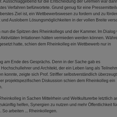
bar. Ausschlaggebend für die Entscheidung der Gremien war dan
tes Verfahren befürwortete. Grund genug für eine Pressemittei
rstes Ziel ist, ein Wettbewerbswesen zu fordern und zu förder
 und Auslobern Lösungsmöglichkeiten in der vollen Breite versc
ch nun die Spitzen des Rheinkollegs und der Kammer. Im Dialog
r Aktivitäten Irritationen hätten vermieden werden können. Währ
etzt hatte, schien dem Rheinkolleg ein Wettbewerb nur in
ng am Ende des Gesprächs. Denn in der Sache gab es
 Hochschullehrer und Architekt, der ein Leben lang als Teilneh
 konnte, zeigte sich Prof. Striffler selbstverständlich überzeug
er projektspezifischen Diskussion schien dem Rheinkolleg ein
n.
einkolleg in Sachen Mittelrhein und Weltkulturerbe letztlich 
zukünftig helfen, Synergien zu nutzen und mehr Öffentlichkeit fü
So arbeiten ... Rheinkollegen.