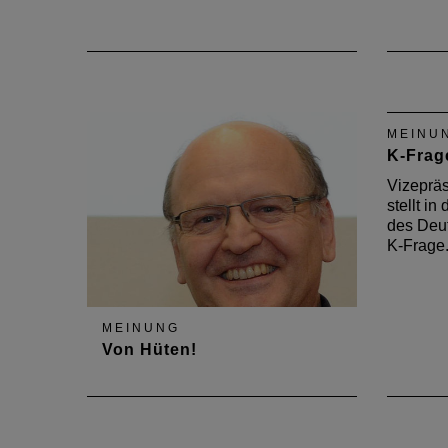
MEINU
K-Frag
Vizepräs
stellt i
des Deut
K-Frage
MEINUNG
Von Hüten!
Vizepräsident Ernst Wolfgang
Eichler spricht in der DAB-