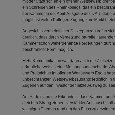
mit der Stadt schien ein offener Wettbewerb greif
ein Schreiben des Rheinkollegs, das ein beschränk
der Kammer in der April-Ausgabe des DAB; denn obe
möglichst vielen Kollegen Zugang zum Markt bietet
Angesichts vermeintlicher Diskrepanzen trafen si
deutlich, dass durch Vernetzung pa-rallel laufende
Kammer schon weitergehende Forderungen durchges
beschränkter Form möglich.
Mehr Kommunikation war dann auch die Zielsetzu
erfreulicherweise keine Meinungsunterschiede. Als
und Preisrichter im offenen Wettbewerb Erfolg haben
unbeschränkten Wettbewerbszugang; lediglich in d
Zugehen auf den Investor der letzte Ausweg zu sei
Am Ende stand die Erkenntnis, dass Kammer und Rh
gleichen Strang ziehen; verstärkter Austausch soll 
wichtigen Themen rund um den Fluss zu gewinnen. 