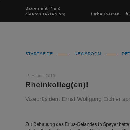
Bauen mit
Plan
:
die
architekten
.org
für
bauherren
fü
STARTSEITE
NEWSROOM
DET
18. August 2010
Rheinkolleg(en)!
Vizepräsident Ernst Wolfgang Eichler sp
Zur Bebauung des Erlus-Geländes in Speyer hatte 