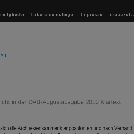
r
mitglieder
für
berufseinsteiger
für
presse
für
baukult
AIL
richt in der DAB-Augustausgabe 2010 Klartext
sich die Architektenkammer klar positioniert und nach Verhand