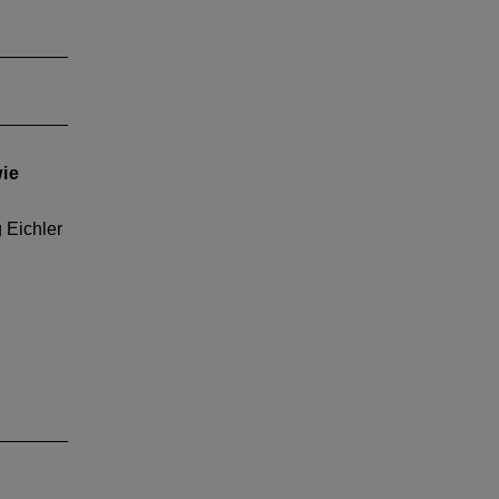
ang
usgabe
e auf:
enn am
wie
e
e?
 Eichler