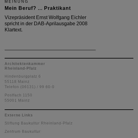
MEINUNG
Mein Beruf? ... Praktikant
Vizepräsident Ernst Wolfgang Eichler
spricht in der DAB-Aprilausgabe 2008
Klartext.
Architektenkammer
Rheinland-Pfalz
Hindenburgplatz 6
55118 Mainz
Telefon (06131) / 99 60-0
Postfach 1150
55001 Mainz
Externe Links
Stiftung Baukultur Rheinland-Pfalz
Zentrum Baukultur