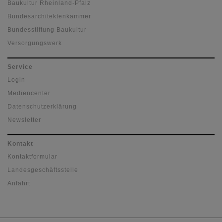
Baukultur Rheinland-Pfalz
Bundesarchitektenkammer
Bundesstiftung Baukultur
Versorgungswerk
Service
Login
Mediencenter
Datenschutzerklärung
Newsletter
Kontakt
Kontaktformular
Landesgeschäftsstelle
Anfahrt