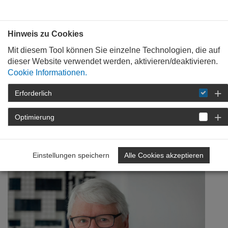
Bauen mit
Plan
:
die
architekten
.org
Hinweis zu Cookies
Mit diesem Tool können Sie einzelne Technologien, die auf
dieser Website verwendet werden, aktivieren/deaktivieren.
Cookie Informationen.
Erforderlich
STARTSEITE
NEWSROOM
DETAIL
Optimierung
17. Juli 2019
Klimawandelanpassungscoachi
Einstellungen speichern
Alle Cookies akzeptieren