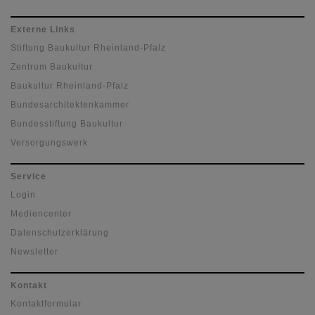
Externe Links
Stiftung Baukultur Rheinland-Pfalz
Zentrum Baukultur
Baukultur Rheinland-Pfalz
Bundesarchitektenkammer
Bundesstiftung Baukultur
Versorgungswerk
Service
Login
Mediencenter
Datenschutzerklärung
Newsletter
Kontakt
Kontaktformular