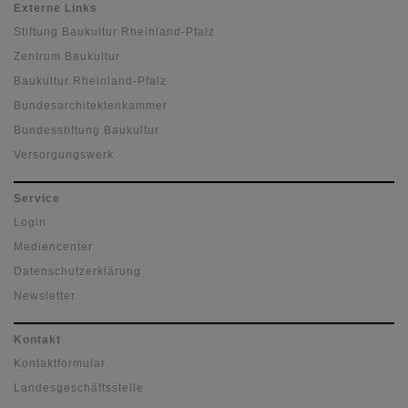
Externe Links
Stiftung Baukultur Rheinland-Pfalz
Zentrum Baukultur
Baukultur Rheinland-Pfalz
Bundesarchitektenkammer
Bundesstiftung Baukultur
Versorgungswerk
Service
Login
Mediencenter
Datenschutzerklärung
Newsletter
Kontakt
Kontaktformular
Landesgeschäftsstelle