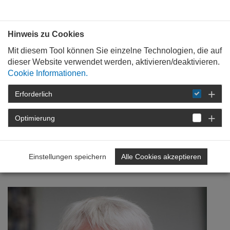
Bauen mit
Plan
:
die
architekten
.org
Hinweis zu Cookies
Mit diesem Tool können Sie einzelne Technologien, die auf
dieser Website verwendet werden, aktivieren/deaktivieren.
Cookie Informationen.
Erforderlich
STARTSEITE
NEWSROOM
DETAIL
Optimierung
18. Januar 2018
Zeitaufwendig aber
Einstellungen speichern
Alle Cookies akzeptieren
beispielhaft legitimiert