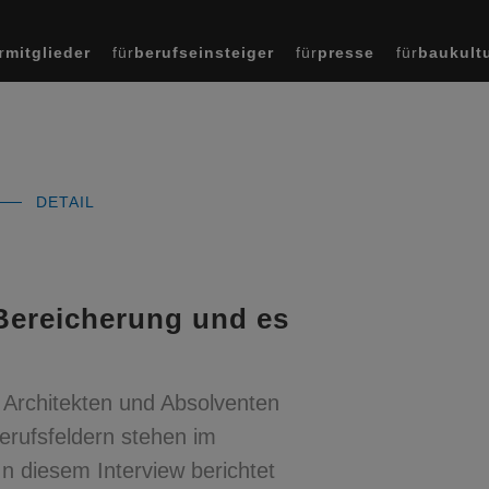
r
mitglieder
für
berufseinsteiger
für
presse
für
baukult
DETAIL
 Bereicherung und es
r Architekten und Absolventen
erufsfeldern stehen im
 In diesem Interview berichtet