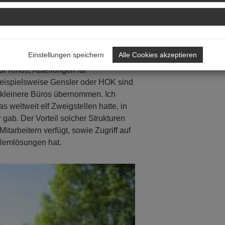
ros generell größer als in
ele kleinere. Ein kleineres Büro hat
 viele große, weltweit agierende Büros,
Einstellungen speichern
Alle Cookies akzeptieren
tigten allein in L.A. Die Büros haben
ur Kinos, Abteilungen für
. Beispielsweise Gensler oder HOK sind
 kleinere Büros übernommen. Ich
s weltweit elf Zweigstellen hatte, in
 gab. Der Vorteil solcher Strukturen
tarbeitern verfügt, sowie Zugriff auf
blemlösungen hat.
Next