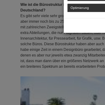
Wie ist die Bürostruktur in den USA, sind die Bü
Optimierung
Deutschland?
Es gibt sehr viele sehr große Büros, es gibt auch vi
aber immer noch bis zu 25 Mitarbeiter. Und es gibt
mit zahlreichen Zweigstellen und hunderten Beschäf
extra Abteilungen, die nur Flughäfen bauen, oder n
Innenarchitektur, für Pressearbeit, für Grafik, usw
solche Büros. Diese Bürostruktur haben aber auch
habe einige Zeit in einem Designbüro gearbeitet, da
denen es aber nur jeweils etwa zwanzig Mitarbeiter
ist, dass man dann über ein größeres Netzwerk an Mi
ein breiteres Spektrum an bereits erarbeiteten Pro
Previous