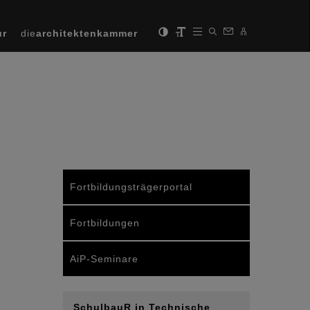
ur
die
architektenkammer
Fortbildungsträgerportal
Fortbildungen
AiP-Seminare
SchulbauR in Technische