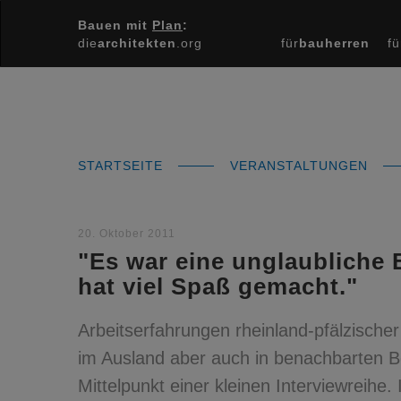
Bauen mit
Plan
:
die
architekten
.org
für
bauherren
fü
STARTSEITE
VERANSTALTUNGEN
20. Oktober 2011
"Es war eine unglaubliche
hat viel Spaß gemacht."
Arbeitserfahrungen rheinland-pfälzische
im Ausland aber auch in benachbarten B
Mittelpunkt einer kleinen Interviewreihe.