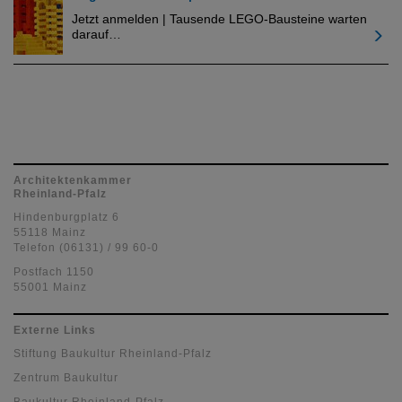
Jetzt anmelden | Tausende LEGO-Bausteine warten
darauf…
Architektenkammer
Rheinland-Pfalz
Hindenburgplatz 6
55118 Mainz
Telefon (06131) / 99 60-0
Postfach 1150
55001 Mainz
Externe Links
Stiftung Baukultur Rheinland-Pfalz
Zentrum Baukultur