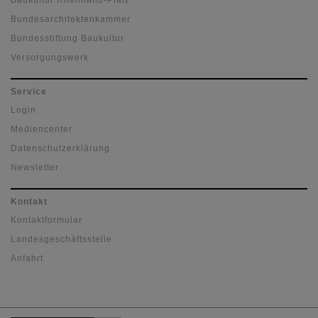
Baukultur Rheinland-Pfalz
Bundesarchitektenkammer
Bundesstiftung Baukultur
Versorgungswerk
Service
Login
Mediencenter
Datenschutzerklärung
Newsletter
Kontakt
Kontaktformular
Landesgeschäftsstelle
Anfahrt