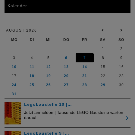
Kalender
AUGUST 2026
MO
DI
MI
DO
FR
SA
SO
1
2
3
4
5
6
7
8
9
10
11
12
13
14
15
16
17
18
19
20
21
22
23
24
25
26
27
28
29
30
31
Legobaustelle 10 |…
Jetzt anmelden | Tausende LEGO-Bausteine warten
darauf…
Legobaustelle 9 |…