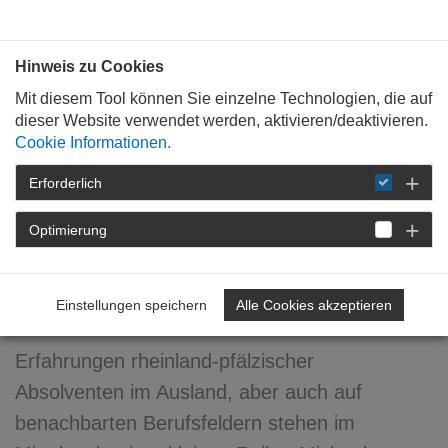
Bauen mit
Plan
:
die
architekten
.org
Hinweis zu Cookies
Mit diesem Tool können Sie einzelne Technologien, die auf
dieser Website verwendet werden, aktivieren/deaktivieren.
Cookie Informationen.
Erforderlich
STARTSEITE
VERANSTALTUNGEN
DETAIL
Optimierung
27. August 2008
"Man muss es wollen!"
Einstellungen speichern
Alle Cookies akzeptieren
Erfahrungen rheinland-pfälzischer
Absolventen im Ausland, aber auch auf
benachbarten Berufsfeldern stehen im