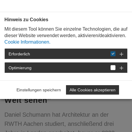
Bauen mit
Plan
:
die
architekten
.org
Hinweis zu Cookies
Mit diesem Tool können Sie einzelne Technologien, die auf
dieser Website verwendet werden, aktivieren/deaktivieren.
Cookie Informationen.
Erforderlich
STARTSEITE
VERANSTALTUNGEN
DETAIL
Optimierung
21. August 2008
"Ich wollte schon immer die
Einstellungen speichern
Alle Cookies akzeptieren
Welt sehen"
Daniel Schumann hat Architektur an der
RWTH Aachen studiert, anschließend drei