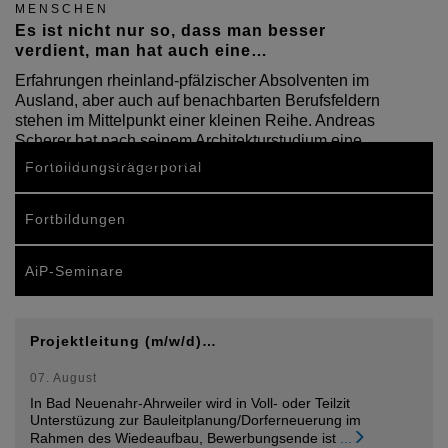
MENSCHEN
Es ist nicht nur so, dass man besser
verdient, man hat auch eine…
Erfahrungen rheinland-pfälzischer Absolventen im
Ausland, aber auch auf benachbarten Berufsfeldern
stehen im Mittelpunkt einer kleinen Reihe. Andreas
Scherer hat nach seinem Architekturstudium eine
berufliche Nische gefunden. Das Interviews führte…
Fortbildungsträgerportal
Fortbildungen
AiP-Seminare
Projektleitung (m/w/d)…
07. August
In Bad Neuenahr-Ahrweiler wird in Voll- oder Teilzit
Unterstüzung zur Bauleitplanung/Dorferneuerung im
Rahmen des Wiedeaufbau, Bewerbungsende ist
...