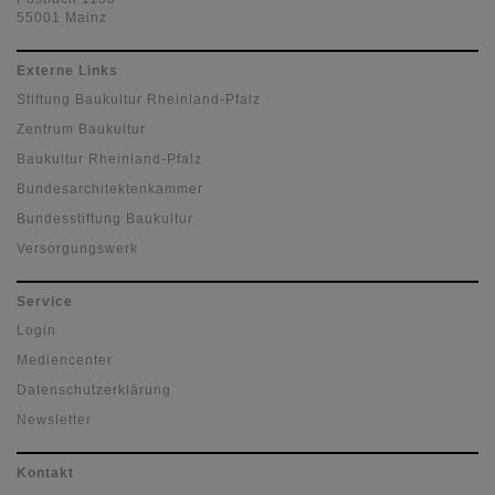
55001 Mainz
Externe Links
Stiftung Baukultur Rheinland-Pfalz
Zentrum Baukultur
Baukultur Rheinland-Pfalz
Bundesarchitektenkammer
Bundesstiftung Baukultur
Versorgungswerk
Service
Login
Mediencenter
Datenschutzerklärung
Newsletter
Kontakt