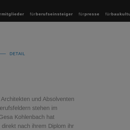
r
mitglieder
für
berufseinsteiger
für
presse
für
baukult
DETAIL
“
r Architekten und Absolventen
erufsfeldern stehen im
. Gesa Kohlenbach hat
 direkt nach ihrem Diplom ihr