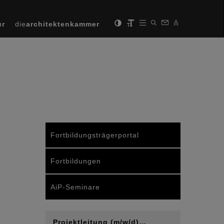
ur
die
architektenkammer
Fortbildungsträgerportal
Fortbildungen
AiP-Seminare
Projektleitung (m/w/d)…