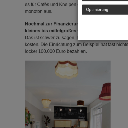
es für Cafés und Kneipen gibt, kann ich nicht leide
Optimierung
monoton aus.
Nochmal zur Finanzierung: Welches Budget br
kleines bis mittelgroßes Café eröffnen möchte?
Das ist schwer zu sagen. Ich bin sehr gut darin, D
kosten. Die Einrichtung zum Beispiel hat fast nich
locker 100.000 Euro bezahlen.