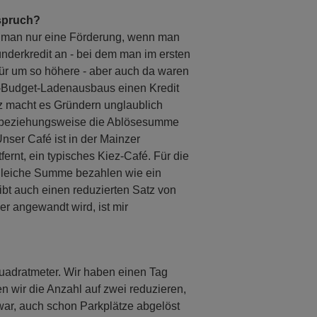
nspruch?
t man nur eine Förderung, wenn man
ünderkredit an - bei dem man im ersten
für um so höhere - aber auch da waren
ow-Budget-Ladenausbaus einen Kredit
nz macht es Gründern unglaublich
e, beziehungsweise die Ablösesumme
Unser Café ist in der Mainzer
fernt, ein typisches Kiez-Café. Für die
 gleiche Summe bezahlen wie ein
bt auch einen reduzierten Satz von
er angewandt wird, ist mir
Quadratmeter. Wir haben einen Tag
en wir die Anzahl auf zwei reduzieren,
war, auch schon Parkplätze abgelöst