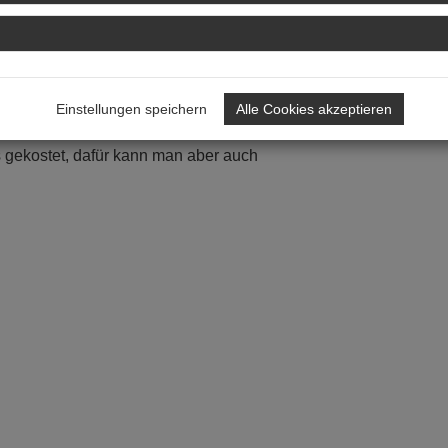
n. Alle sehen gleich langweilig und
aucht man, wenn man ein solches
Einstellungen speichern
Alle Cookies akzeptieren
inge schön zu machen, die nichts
ts gekostet, dafür kann man aber auch