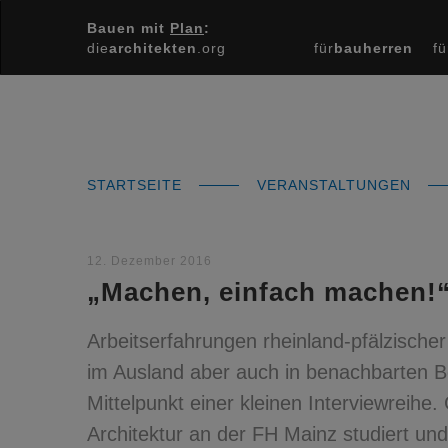
Bauen mit
Plan
:
die
architekten
.org
für
bauherren
fü
STARTSEITE
VERANSTALTUNGEN
12. Dezember 2016
„Machen, einfach machen!
Arbeitserfahrungen rheinland-pfälzische
im Ausland aber auch in benachbarten B
Mittelpunkt einer kleinen Interviewreihe
Architektur an der FH Mainz studiert und