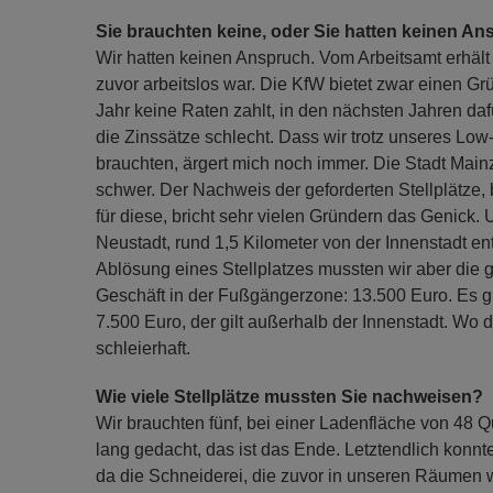
Sie brauchten keine, oder Sie hatten keinen A
Wir hatten keinen Anspruch. Vom Arbeitsamt erhäl
zuvor arbeitslos war. Die KfW bietet zwar einen Gr
Jahr keine Raten zahlt, in den nächsten Jahren da
die Zinssätze schlecht. Dass wir trotz unseres L
brauchten, ärgert mich noch immer. Die Stadt Mai
schwer. Der Nachweis der geforderten Stellplätz
für diese, bricht sehr vielen Gründern das Genick. 
Neustadt, rund 1,5 Kilometer von der Innenstadt ent
Ablösung eines Stellplatzes mussten wir aber die
Geschäft in der Fußgängerzone: 13.500 Euro. Es gi
7.500 Euro, der gilt außerhalb der Innenstadt. Wo d
schleierhaft.
Wie viele Stellplätze mussten Sie nachweisen?
Wir brauchten fünf, bei einer Ladenfläche von 48 
lang gedacht, das ist das Ende. Letztendlich konnt
da die Schneiderei, die zuvor in unseren Räumen 