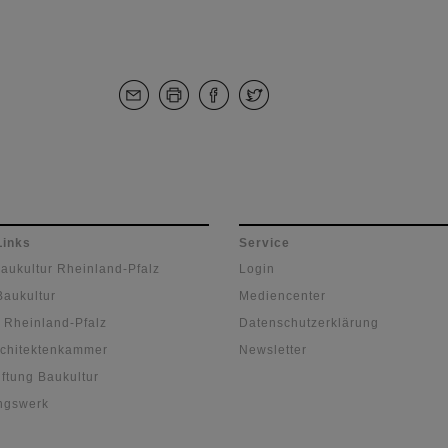
Links
Service
Baukultur Rheinland-Pfalz
Login
Baukultur
Mediencenter
 Rheinland-Pfalz
Datenschutzerklärung
chitektenkammer
Newsletter
ftung Baukultur
ngswerk