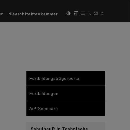
ur
die
architektenkammer
Fortbildungsträgerportal
Fortbildungen
AiP-Seminare
SchulbauR in Technische