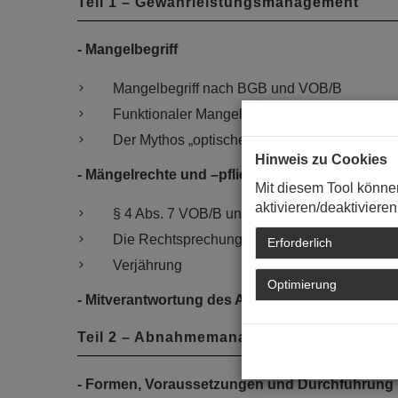
Teil 1 – Gewährleistungsmanagement
- Mangelbegriff
Mangelbegriff nach BGB und VOB/B
Funktionaler Mangelbegriff
Der Mythos „optischer Mangel“
Hinweis zu Cookies
- Mängelrechte und –pflichten vor und nach d
Mit diesem Tool könne
aktivieren/deaktivieren
§ 4 Abs. 7 VOB/B und § 13 Abs. 5 VOB/B
Die Rechtsprechung des BGH zu fiktiven Ma
Erforderlich
Verjährung
Optimierung
- Mitverantwortung des Auftraggebers
Teil 2 – Abnahmemanagement
- Formen, Voraussetzungen und Durchführung