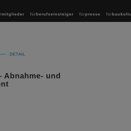
r
mitglieder
für
berufseinsteiger
für
presse
für
baukult
DETAIL
– Abnahme- und
nt