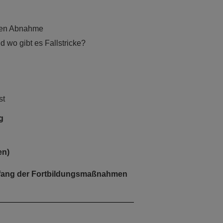
iven Abnahme
d wo gibt es Fallstricke?
st
g
en)
mfang der Fortbildungsmaßnahmen