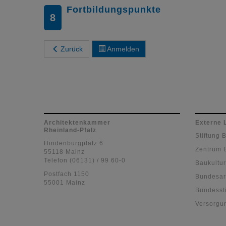
Fortbildungspunkte
8
Zurück
Anmelden
Architektenkammer
Externe 
Rheinland-Pfalz
Stiftung 
Hindenburgplatz 6
Zentrum 
55118 Mainz
Telefon (06131) / 99 60-0
Baukultur
Postfach 1150
Bundesar
55001 Mainz
Bundessti
Versorgu