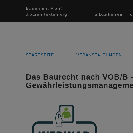
Bauen mit
Plan
:
die
architekten
.org
für
bauherren
fü
STARTSEITE
VERANSTALTUNGEN
Das Baurecht nach VOB/B 
Gewährleistungsmanageme