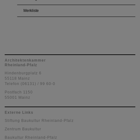
Merkliste
Architektenkammer
Rheinland-Pfalz
Hindenburgplatz 6
55118 Mainz
Telefon (06131) / 99 60-0
Postfach 1150
55001 Mainz
Externe Links
Stiftung Baukultur Rheinland-Pfalz
Zentrum Baukultur
Baukultur Rheinland-Pfalz