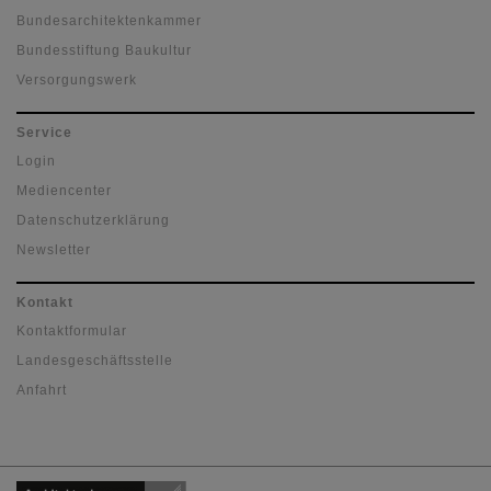
Bundesarchitektenkammer
Bundesstiftung Baukultur
Versorgungswerk
Service
Login
Mediencenter
Datenschutzerklärung
Newsletter
Kontakt
Kontaktformular
Landesgeschäftsstelle
Anfahrt