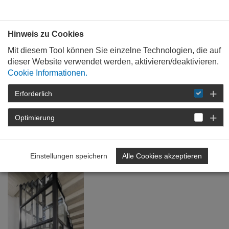
Bauen mit
Plan
:
die
architekten
.org
Hinweis zu Cookies
Mit diesem Tool können Sie einzelne Technologien, die auf
dieser Website verwendet werden, aktivieren/deaktivieren.
Cookie Informationen.
Erforderlich
STARTSEITE
TAG DER ARCHITEKTUR
ARCHIV
TAG DER ARCHITEKTUR
Optimierung
2024
FACHINGENIEURLISTE
Einstellungen speichern
Alle Cookies akzeptieren