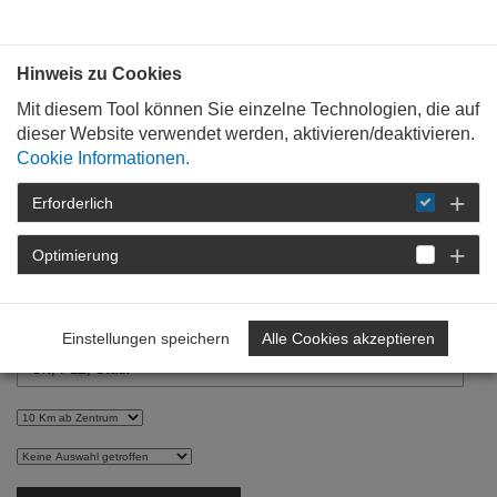
Bauen mit
Plan
:
die
architekten
.org
Hinweis zu Cookies
Mit diesem Tool können Sie einzelne Technologien, die auf
dieser Website verwendet werden, aktivieren/deaktivieren.
Cookie Informationen.
Erforderlich
STARTSEITE
TAG DER ARCHITEKTUR
ARCHIV
TAG DER ARCHITEKTUR
Optimierung
2025
PROGRAMM
Einstellungen speichern
Alle Cookies akzeptieren