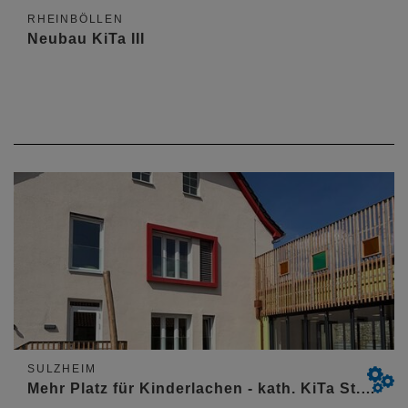
RHEINBÖLLEN
Neubau KiTa III
SULZHEIM
Mehr Platz für Kinderlachen - kath. KiTa St.…