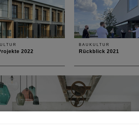
ULTUR
BAUKULTUR
Projekte 2022
Rückblick 2021
 57 Projekte online.
"fast wie früher": Rückblick
Wochenende Tag der Archit
2021 mit Öffnungen vor Ort.