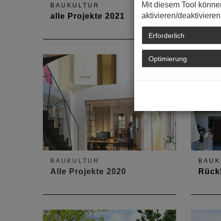
Mit diesem Tool könne
BAUKULTUR
BAUK
aktivieren/deaktivieren
alle Projekte 2021
Virtu
Erforderlich
Vier Regionen von Nord nach
Trotz 
Süd, von Andernach bis Worms,
spekta
Optimierung
zeigen die aktuellen Bautrends.
BAUKULTUR
BAUK
Alle Projekte 2020
Rück
58 Projekte landesweit...
Rekor
beim T