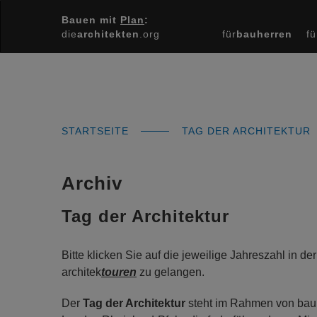
Bauen mit
Plan
:
die
architekten
.org
für
bauherren
fü
STARTSEITE
TAG DER ARCHITEKTUR
Archiv
Tag der Architektur
Bitte klicken Sie auf die jeweilige Jahreszahl in 
architek
touren
zu gelangen.
Der
Tag der Architektur
steht im Rahmen von bauk