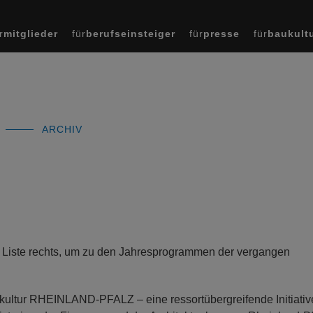
r
mitglieder
für
berufseinsteiger
für
presse
für
baukult
ARCHIV
der Liste rechts, um zu den Jahresprogrammen der vergangen
ultur RHEINLAND-PFALZ – eine ressortübergreifende Initiativ