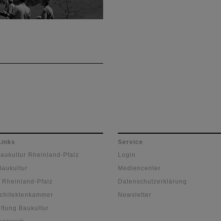
nalteil des Deutschen
Links
Service
Baukultur Rheinland-Pfalz
Login
Baukultur
Mediencenter
 Rheinland-Pfalz
Datenschutzerklärung
chitektenkammer
Newsletter
ftung Baukultur