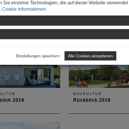
n Sie einzelne Technologien, die auf dieser Website verwendet
ULTUR
.
Cookie Informationen.
eller Tag der Architektur 2020
Pandemie konnte der Tag der Architektur stattfinden, anhand vo
kulären Videorundgängen, im Internet und in den Medien.
Einstellungen speichern
Alle Cookies akzeptieren
ULTUR
BAUKULTUR
blick 2019
Rückblick 2018
dverdächtige Temperaturen
So war der Tag der Architek
ag der Architektur.
unter dem Motto "Architektu
bleibt!".