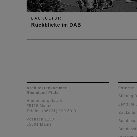
BAUKULTUR
Rückblicke im DAB
Hier finden Sie die Nachberichte aus dem Regio
Architektenblatt DAB seit 2022.
Architektenkammer
Externe 
Rheinland-Pfalz
Stiftung 
Hindenburgplatz 6
Zentrum 
55118 Mainz
Telefon (06131) / 99 60-0
Baukultur
Postfach 1150
Bundesar
55001 Mainz
Bundessti