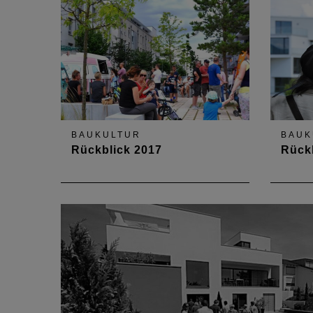
BAUKULTUR
BAUK
Rückblick 2017
Rück
Rund 14.500 Menschen waren
Mehr 
beim Tag der Architektur in
besuch
Rheinland-Pfalz dabei, um mehr
landes
über das Bauen in der Region zu
erfahren.