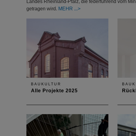
Landes Rheinland-Pfalz, die federführend vom Min
getragen wird.
MEHR
BAUKULTUR
BAUK
Alle Projekte 2025
Rück
Hier geht es zu den
Vielfal
teilnehmenden Projekten.