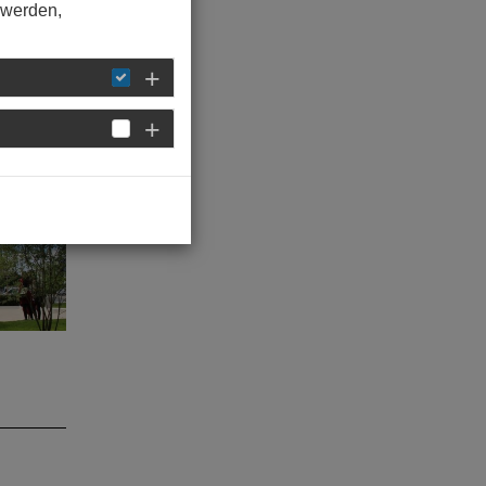
 werden,
n
tur
r