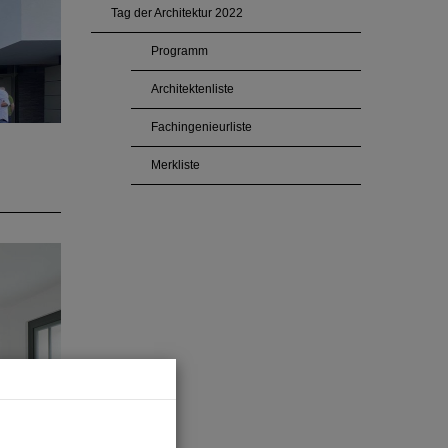
Tag der Architektur 2022
Programm
Architektenliste
Fachingenieurliste
Merkliste
ektur