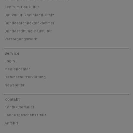
Zentrum Baukultur
Baukultur Rheinland-Pfalz
Bundesarchitektenkammer
Bundesstiftung Baukultur
Versorgungswerk
Service
Login
Mediencenter
Datenschutzerklärung
Newsletter
Kontakt
Kontaktformular
Landesgeschäftsstelle
Anfahrt