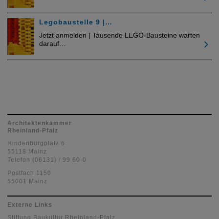
Legobaustelle 9 |…
Jetzt anmelden | Tausende LEGO-Bausteine warten
darauf…
Architektenkammer
Rheinland-Pfalz
Hindenburgplatz 6
55118 Mainz
Telefon (06131) / 99 60-0
Postfach 1150
55001 Mainz
Externe Links
Stiftung Baukultur Rheinland-Pfalz