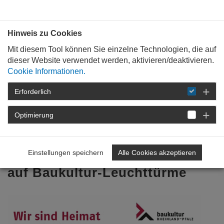
Bauen mit
Plan
:
die
architekten
.org
Hinweis zu Cookies
Mit diesem Tool können Sie einzelne Technologien, die auf
dieser Website verwendet werden, aktivieren/deaktivieren.
Cookie Informationen.
Erforderlich
STARTSEITE
FÜR
MITGLIEDER
FORTBILDUNG
DETAIL
Optimierung
23. März 2020
Einstellungen speichern
Alle Cookies akzeptieren
Wir sind Heimat 2.0: Fokus
auf Baukultur-Leuchttürme