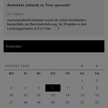
Architekt (m/w/d) in Trier gesucht
05. August
raumwandlerArchitekten sucht ab sofort Architekten,
bestenfalls mit Berufsehrfahrung, für Projekte in den
Leistungsphasen 6-8 in Trier.
...
Kalender
AUGUST 2026
MO
DI
MI
DO
FR
SA
SO
1
2
3
4
5
6
7
8
9
10
11
12
13
14
15
16
17
18
19
20
21
22
23