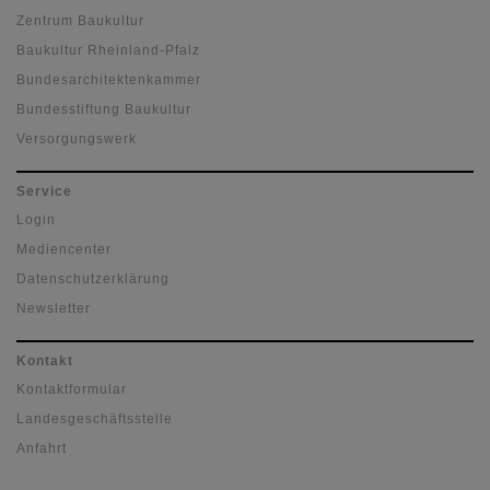
Zentrum Baukultur
Baukultur Rheinland-Pfalz
Bundesarchitektenkammer
Bundesstiftung Baukultur
Versorgungswerk
Service
Login
Mediencenter
Datenschutzerklärung
Newsletter
Kontakt
Kontaktformular
Landesgeschäftsstelle
Anfahrt