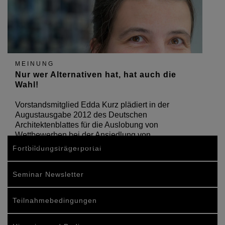
MEINUNG
Nur wer Alternativen hat, hat auch die
Wahl!
Vorstandsmitglied Edda Kurz plädiert in der
Augustausgabe 2012 des Deutschen
Architektenblattes für die Auslobung von
Wettbewerben bei der Ansiedlung von
innerstädtischen Einkaufszentren
Fortbildungsträgerportal
Seminar Newsletter
Teilnahmebedingungen