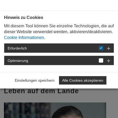
Bauen mit
Plan
:
die
architekten
.org
Hinweis zu Cookies
Mit diesem Tool können Sie einzelne Technologien, die auf
dieser Website verwendet werden, aktivieren/deaktivieren.
Cookie Informationen.
Erforderlich
STARTSEITE
FÜR
MITGLIEDER
FORTBILDUNG
DETAIL
Optimierung
17. September 2015
Einstellungen speichern
Alle Cookies akzeptieren
Wettbewerb Wohnen &
Leben auf dem Lande