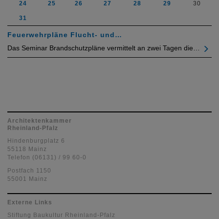
24
25
26
27
28
29
30
31
Feuerwehrpläne Flucht- und…
Das Seminar Brandschutzpläne vermittelt an zwei Tagen die…
Architektenkammer
Rheinland-Pfalz
Hindenburgplatz 6
55118 Mainz
Telefon (06131) / 99 60-0
Postfach 1150
55001 Mainz
Externe Links
Stiftung Baukultur Rheinland-Pfalz