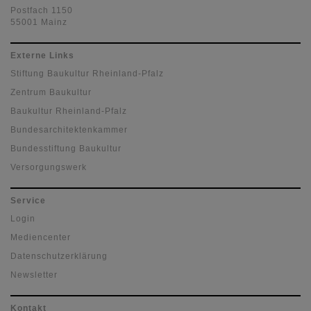
Postfach 1150
55001 Mainz
Externe Links
Stiftung Baukultur Rheinland-Pfalz
Zentrum Baukultur
Baukultur Rheinland-Pfalz
Bundesarchitektenkammer
Bundesstiftung Baukultur
Versorgungswerk
Service
Login
Mediencenter
Datenschutzerklärung
Newsletter
Kontakt