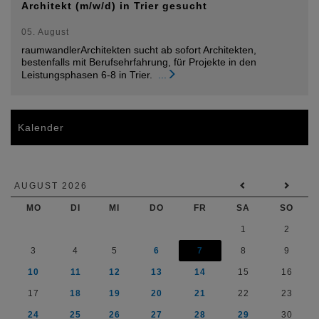
Architekt (m/w/d) in Trier gesucht
05. August
raumwandlerArchitekten sucht ab sofort Architekten,
bestenfalls mit Berufsehrfahrung, für Projekte in den
Leistungsphasen 6-8 in Trier.
...
Kalender
AUGUST 2026
MO
DI
MI
DO
FR
SA
SO
1
2
3
4
5
6
7
8
9
10
11
12
13
14
15
16
17
18
19
20
21
22
23
24
25
26
27
28
29
30