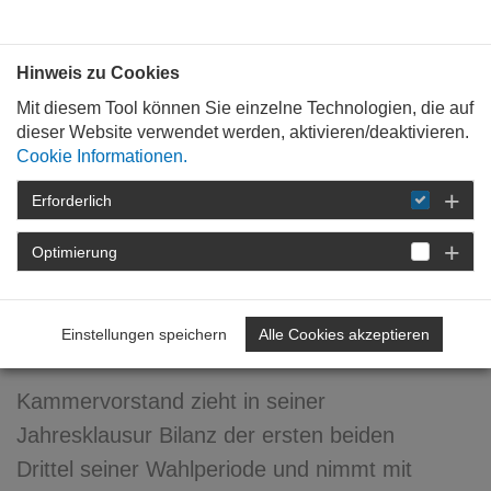
Bauen mit
Plan
:
die
architekten
.org
Hinweis zu Cookies
Mit diesem Tool können Sie einzelne Technologien, die auf
dieser Website verwendet werden, aktivieren/deaktivieren.
Cookie Informationen.
Erforderlich
STARTSEITE
FÜR
MITGLIEDER
FORTBILDUNG
DETAIL
Optimierung
21. Mai 2015
Einstellungen speichern
Alle Cookies akzeptieren
Viel erreicht - noch mehr vor
Kammervorstand zieht in seiner
Jahresklausur Bilanz der ersten beiden
Drittel seiner Wahlperiode und nimmt mit