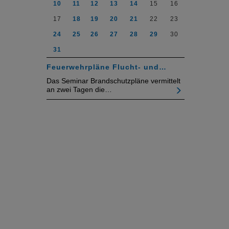
10
11
12
13
14
15
16
17
18
19
20
21
22
23
24
25
26
27
28
29
30
31
Feuerwehrpläne Flucht- und…
Das Seminar Brandschutzpläne vermittelt
an zwei Tagen die…