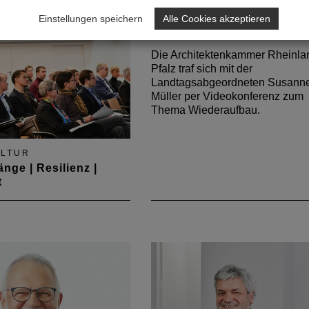
Einstellungen speichern
Alle Cookies akzeptieren
MEINUNG
Austausch zum Wiederauf
Die Architektenkammer Rheinla
Pfalz traf sich mit der
Landtagsabgeordneten Susann
Müller per Videokonferenz zum
Thema Wiederaufbau.
LTUR
nge | Resilienz |
t
eitstagung Wiederaufbau
nnenministerium und
ktenkammer im
er
idungsträgerinnen und
idungsträger aus den
rien, den Kommunen,
telbehörden und den