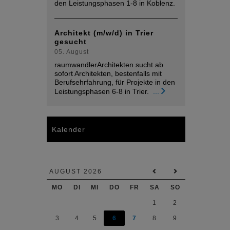
den Leistungsphasen 1-8 in Koblenz.
Architekt (m/w/d) in Trier
gesucht
05. August
raumwandlerArchitekten sucht ab
sofort Architekten, bestenfalls mit
Berufsehrfahrung, für Projekte in den
Leistungsphasen 6-8 in Trier.
...
Kalender
AUGUST 2026
MO
DI
MI
DO
FR
SA
SO
1
2
3
4
5
6
7
8
9