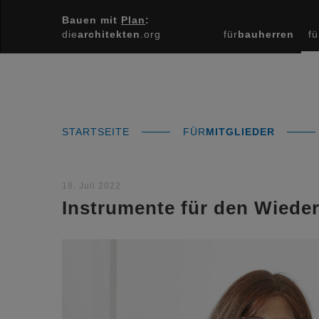
Bauen mit
Plan
:
die
architekten
.org
für
bauherren
fü
STARTSEITE
FÜR
MITGLIEDER
18. Juli 2022
Instrumente für den Wiede