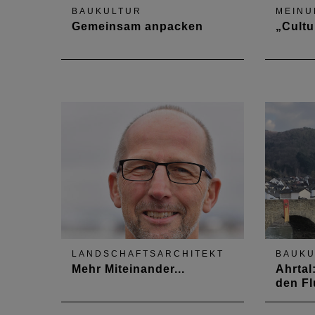
BAUKULTUR
MEINU
Gemeinsam anpacken
„Cultu
Kammer unterstützt beim
Ganzhei
Wiederaufbau des Ahrtals
Nachhal
LANDSCHAFTSARCHITEKT
BAUKU
Mehr Miteinander...
Ahrtal
den Fl
Ohne interdisziplinäre Planung
Vertret