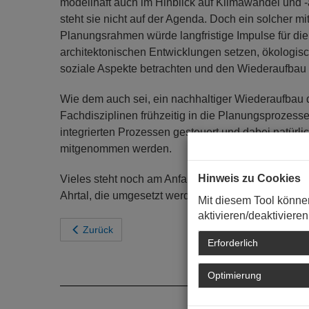
modellhaft auch im Hinblick auf Klimawandel und -
steht sie nicht auf der Agenda. Doch ein solcher mitt
Planungsrahmen würde langfristige Impulse für die
architektonischen Entwicklungen setzen, ökologische
soziale Aspekte betrachten und den Wiederaufbau m
Wie dem auch sei, ein nachhaltiger Wiederaufbau d
Fachdisziplinen frühzeitig in die Planungsprozess
integrierten Prozessen gesteuert und dabei natürl
mitgenommen werden.
Hinweis zu Cookies
Vieles steht noch am Anfang. Aber es gibt schon jet
Ahrtal, die umgesetzt werden wollen.
Mit diesem Tool könne
aktivieren/deaktivieren
Zurück
Erforderlich
Optimierung