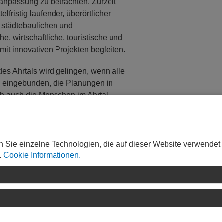
anpassung zu betrachten. Zurzeit
elfristig laufender, überörtlicher
 städtebaulichen und
, wirtschaftliche, touristische und
it innovativen Projekten begleiten.
es Ahrtals wird gelingen, wenn alle
e eingebunden, die Planungen in
ich auch die Menschen im Ahrtal
zt zahlreiche gute Ideen für das
n Sie einzelne Technologien, die auf dieser Website verwendet
.
Cookie Informationen.
WEITERLESEN