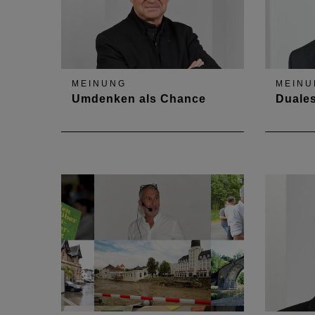
Landesb
MEINUNG
MEINU
Umdenken als Chance
Duale
Wertsteigerung mit weiter
Zukunft
verwendbarem Baumaterial
ein Ges