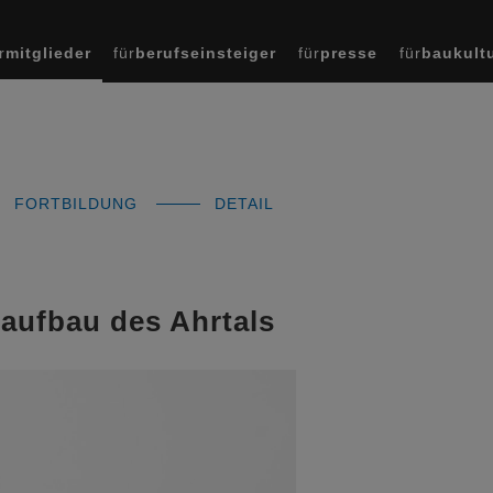
r
mitglieder
für
berufseinsteiger
für
presse
für
baukult
FORTBILDUNG
DETAIL
raufbau des Ahrtals