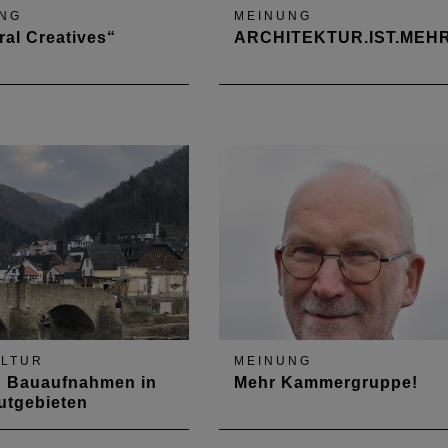
NG
MEINUNG
ral Creatives“
ARCHITEKTUR.IST.MEHR
tliche
Vorstandsmitglied Alexandra
tigkeitskonzepte
Faßbender zum Mehrwert von
Architektur
LTUR
MEINUNG
: Bauaufnahmen in
Mehr Kammergruppe!
utgebieten
erinnen und Vertreter von
Die Kammergruppenwahlen