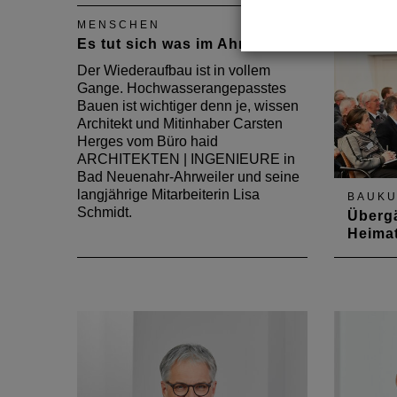
MENSCHEN
Es tut sich was im Ahrtal
Der Wiederaufbau ist in vollem
Gange. Hochwasserangepasstes
Bauen ist wichtiger denn je, wissen
Architekt und Mitinhaber Carsten
Herges vom Büro haid
ARCHITEKTEN | INGENIEURE in
Bad Neuenahr-Ahrweiler und seine
langjährige Mitarbeiterin Lisa
BAUKU
Schmidt.
Übergä
Heima
Zur Arb
luden I
Archite
Dezemb
Entsche
Entsche
Ministe
den Mit