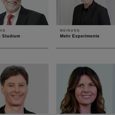
etrieben ein
NG
MEINUNG
s Studium
Mehr Experimente
 der Ausbildung oder nur
Juniormitglieder willkommen!
chäftsmodell?