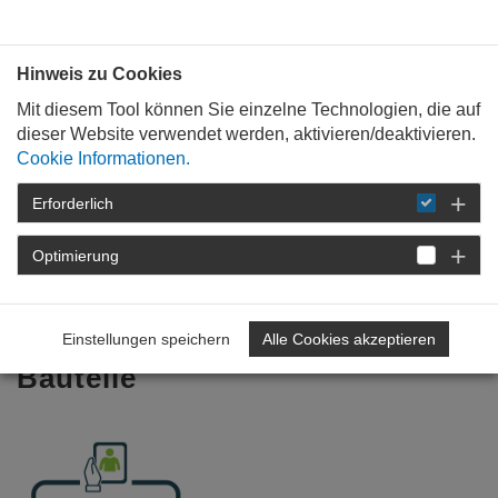
Bauen mit
Plan
:
die
architekten
.org
Hinweis zu Cookies
Mit diesem Tool können Sie einzelne Technologien, die auf
dieser Website verwendet werden, aktivieren/deaktivieren.
Cookie Informationen.
Erforderlich
STARTSEITE
FÜR
MITGLIEDER
FORTBILDUNG
DETAIL
Optimierung
Bauschäden vermeiden –
Feuchteschutz erdberührter
Einstellungen speichern
Alle Cookies akzeptieren
Bauteile