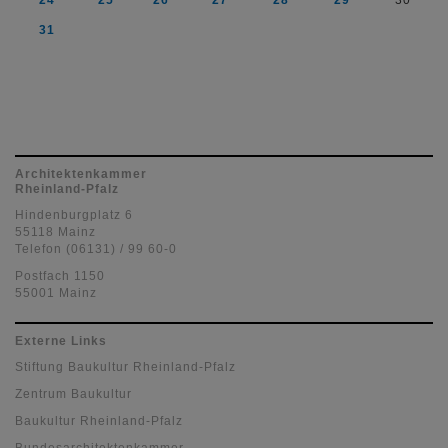
24
25
26
27
28
29
30
31
Architektenkammer
Rheinland-Pfalz
Hindenburgplatz 6
55118 Mainz
Telefon (06131) / 99 60-0
Postfach 1150
55001 Mainz
Externe Links
Stiftung Baukultur Rheinland-Pfalz
Zentrum Baukultur
Baukultur Rheinland-Pfalz