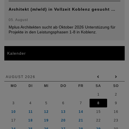
Architekt (m/w/d) in Vollzeit Koblenz gesucht …
05. August
Mplus Architekten sucht ab Oktober 2026 Unterstüzung für
Projekte in den Leistungsphasen 1-8 in Koblenz.
Kalender
AUGUST 2026
MO
DI
MI
DO
FR
SA
SO
1
2
3
4
5
6
7
8
9
10
11
12
13
14
15
16
17
18
19
20
21
22
23