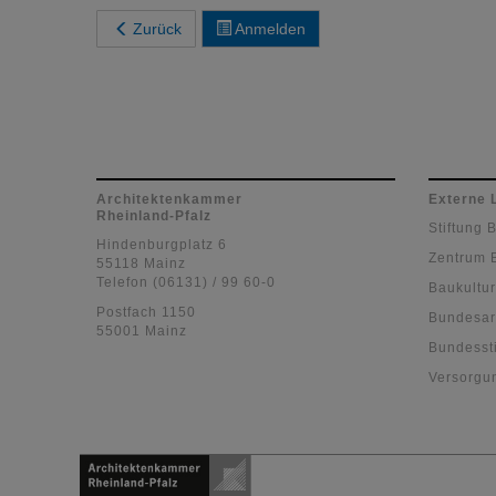
Zurück
Anmelden
Architektenkammer
Externe 
Rheinland-Pfalz
Stiftung 
Hindenburgplatz 6
Zentrum 
55118 Mainz
Telefon (06131) / 99 60-0
Baukultur
Postfach 1150
Bundesar
55001 Mainz
Bundessti
Versorgu