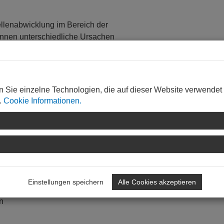
llenabwicklung im Bereich der
nnen unterschiedliche Ursachen
nen bautechnischen Überblick.
d Abrechnung von
 einschlägigen Fachnormen und
arbeitet.
n Sie einzelne Technologien, die auf dieser Website verwendet
.
Cookie Informationen.
htbauwerke, Oberflächenentwässerung
iten
Einstellungen speichern
Alle Cookies akzeptieren
ionen, Grabenaushub/-verfüllung
n