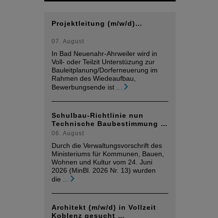
Projektleitung (m/w/d)…
07. August
In Bad Neuenahr-Ahrweiler wird in
Voll- oder Teilzit Unterstüzung zur
Bauleitplanung/Dorferneuerung im
Rahmen des Wiedeaufbau,
Bewerbungsende ist
...
Schulbau-Richtlinie nun
Technische Baubestimmung …
06. August
Durch die Verwaltungsvorschrift des
Ministeriums für Kommunen, Bauen,
Wohnen und Kultur vom 24. Juni
2026 (MinBl. 2026 Nr. 13) wurden
die
...
Architekt (m/w/d) in Vollzeit
Koblenz gesucht …