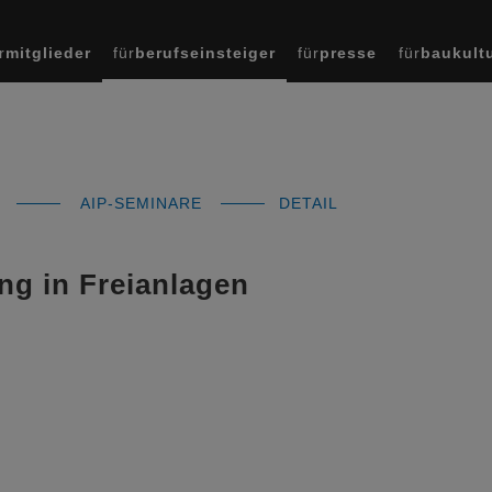
r
mitglieder
für
berufseinsteiger
für
presse
für
baukult
AIP-SEMINARE
DETAIL
g in Freianlagen