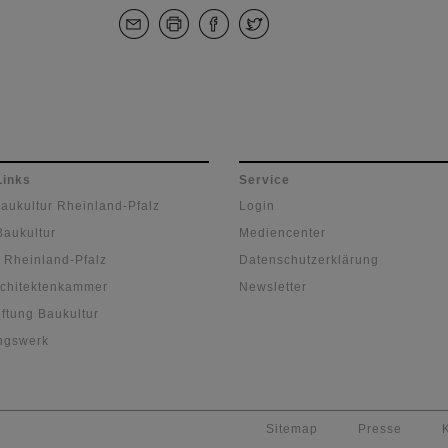
Links
Service
Baukultur Rheinland-Pfalz
Login
Baukultur
Mediencenter
 Rheinland-Pfalz
Datenschutzerklärung
chitektenkammer
Newsletter
ftung Baukultur
ngswerk
Sitemap
Presse