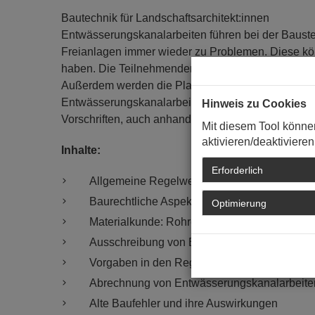
Bautechnik für Landschaftsarchitekt:innen
Entwässerungskanalarbeiten führen bei der Bauste
Freianlagen immer wieder zu Problemen. Diese kö
haben. Die Teilnehmenden erhalten im Seminar ei
Außerdem werden die Planung, Ausschreibung un
Entwässerungskanalarbeiten unter Beachtung der
Hinweis zu Cookies
Vorschriften, auch anhand von Praxisbeispielen, be
Mit diesem Tool könne
aktivieren/deaktivieren
Inhalte:
Erforderlich
Allgemeine Regelwerke
Baurechtliche Aspekte
Optimierung
Materialkunde: Rohre und Leitungen, Schac
Ausschreibung von Entwässerungskanalarbe
Vorgaben in den Regelwerken: Gefällesituat
Abrechnung von Entwässerungskanalarbeite
Alte Baufehler und ihre Auswirkungen