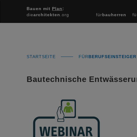
Bauen mit
Plan
:
die
architekten
.org
für
bauherren
fü
STARTSEITE
FÜR
BERUFSEINSTEIGER
Bautechnische Entwässerun