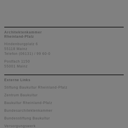
Architektenkammer
Rheinland-Pfalz
Hindenburgplatz 6
55118 Mainz
Telefon (06131) / 99 60-0
Postfach 1150
55001 Mainz
Externe Links
Stiftung Baukultur Rheinland-Pfalz
Zentrum Baukultur
Baukultur Rheinland-Pfalz
Bundesarchitektenkammer
Bundesstiftung Baukultur
Versorgungswerk