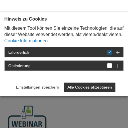
Bauen mit
Plan
:
die
architekten
.org
Hinweis zu Cookies
Mit diesem Tool können Sie einzelne Technologien, die auf
dieser Website verwendet werden, aktivieren/deaktivieren.
Cookie Informationen.
Erforderlich
STARTSEITE
FÜR
BERUFSEINSTEIGER
AIP-SEMINARE
DETAIL
Optimierung
Grundkurs Bauleitung Teil 2
– Kostenmanagement
Einstellungen speichern
Alle Cookies akzeptieren