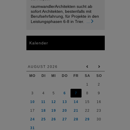
raumwandlerArchitekten sucht ab
sofort Architekten, bestenfalls mit
Berufsehrfahrung, für Projekte in den
Leistungsphasen 6-8 in Trier.
...
Kalender
AUGUST 2026
MO
DI
MI
DO
FR
SA
SO
1
2
3
4
5
6
7
8
9
10
11
12
13
14
15
16
17
18
19
20
21
22
23
24
25
26
27
28
29
30
31