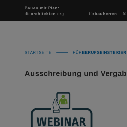
Bauen mit
Plan
:
die
architekten
.org
für
bauherren
fü
STARTSEITE
FÜR
BERUFSEINSTEIGER
Ausschreibung und Vergabe