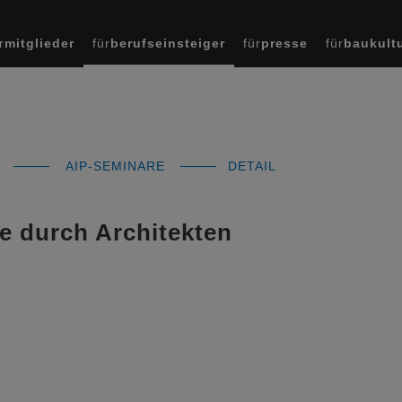
r
mitglieder
für
berufseinsteiger
für
presse
für
baukult
AIP-SEMINARE
DETAIL
 durch Architekten