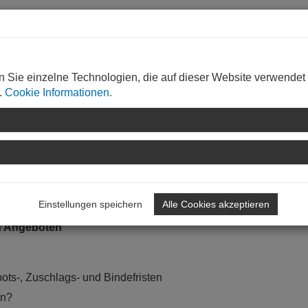
 gibt es?
n Sie einzelne Technologien, die auf dieser Website verwendet
stungsverzeichnissen
.
Cookie Informationen.
zeichnisses (Baubeschreibung,
bedingungen, Positionstexte,
t der Ausschreibung
Einstellungen speichern
Alle Cookies akzeptieren
n Angeboten
bots-, Zuschlags- und Bindefristen
en?