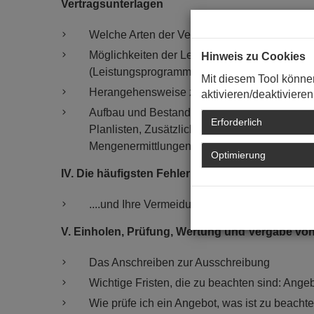
Vertragsunterlagen
Welche Arten der Vergabe und Ausschreibung
Möglichkeiten der Leistungsbeschreibung
Hinweis zu Cookies
(Leistungsprogramm/Leistungsverzeichnis)
Mit diesem Tool könne
Herangehensweise zu der Erstellung von Lei
aktivieren/deaktivieren
Aufbau und Bestandteile eines Leistungsver
Erforderlich
Planlisten, Zusätzliche Technische Vertrags
Mengenermittlungen
Optimierung
IV. Die häufigsten Fehler im Zusammenhang mi
....und Ihre Vermeidung
V. Einholen, Prüfung, Wertung und Vergabe vo
Das Anschreiben zur Ausschreibung
Wichtige Fristen, die zu beachten sind: Ange
Wie prüfe ich ein Angebot, was ist zu beacht