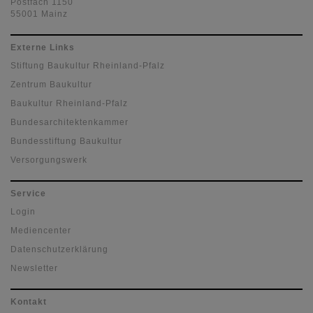
Postfach 1150
55001 Mainz
Externe Links
Stiftung Baukultur Rheinland-Pfalz
Zentrum Baukultur
Baukultur Rheinland-Pfalz
Bundesarchitektenkammer
Bundesstiftung Baukultur
Versorgungswerk
Service
Login
Mediencenter
Datenschutzerklärung
Newsletter
Kontakt