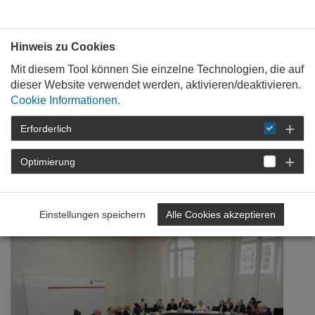
Bauen mit
Plan
:
die
architekten
.org
Hinweis zu Cookies
Mit diesem Tool können Sie einzelne Technologien, die auf
dieser Website verwendet werden, aktivieren/deaktivieren.
Cookie Informationen.
Erforderlich
STARTSEITE
NEWSROOM
DETAIL
Optimierung
04. August 2016
Positive Bilanz
Einstellungen speichern
Alle Cookies akzeptieren