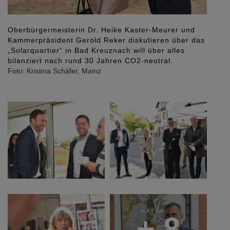
Im Solarquartier in Bad Kreuznach: Verbandsdirektor
Dr. Axel Tausendpfund, VdW südwest, mit dem
Fraktionsvorsitzenden der FDP, Philipp Fernis und
MdL Dr. Herber Drumm, Freie Wähler.
Foto: Kristina Schäfer, Mainz