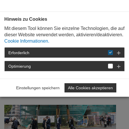
Bauen mit
Plan
:
die
architekten
.org
Hinweis zu Cookies
Mit diesem Tool können Sie einzelne Technologien, die auf
dieser Website verwendet werden, aktivieren/deaktivieren.
Cookie Informationen.
Erforderlich
STARTSEITE
NEWSROOM
DETAIL
Optimierung
18. Oktober 2021
I'm Walkin' - Fachreise
Einstellungen speichern
Alle Cookies akzeptieren
Wohnen 2021