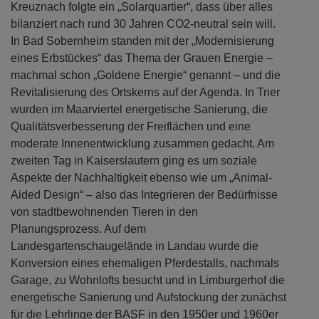
„archäologische Grabung im Gang“ reihten sich an den
Weg durch die nördliche Mainzer Neustadt. In Bad
Kreuznach folgte ein „Solarquartier“, dass über alles
bilanziert nach rund 30 Jahren CO2-neutral sein will.
In Bad Sobernheim standen mit der „Modernisierung
eines Erbstückes“ das Thema der Grauen Energie –
machmal schon „Goldene Energie“ genannt – und die
Revitalisierung des Ortskerns auf der Agenda. In Trier
wurden im Maarviertel energetische Sanierung, die
Qualitätsverbesserung der Freiflächen und eine
moderate Innenentwicklung zusammen gedacht. Am
zweiten Tag in Kaiserslautern ging es um soziale
Aspekte der Nachhaltigkeit ebenso wie um „Animal-
Aided Design“ – also das Integrieren der Bedürfnisse
von stadtbewohnenden Tieren in den
Planungsprozess. Auf dem
Landesgartenschaugelände in Landau wurde die
Konversion eines ehemaligen Pferdestalls, nachmals
Garage, zu Wohnlofts besucht und in Limburgerhof die