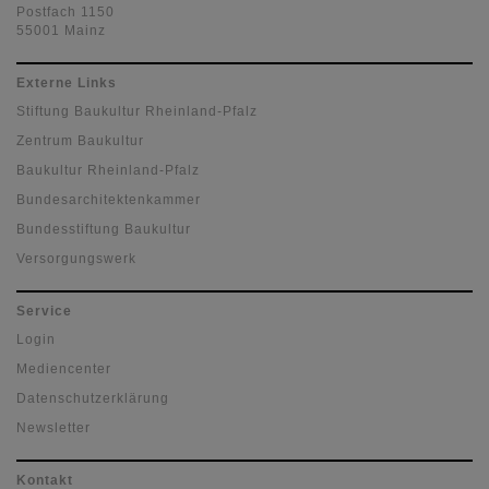
Postfach 1150
55001 Mainz
Externe Links
Stiftung Baukultur Rheinland-Pfalz
Zentrum Baukultur
Baukultur Rheinland-Pfalz
Bundesarchitektenkammer
Bundesstiftung Baukultur
Versorgungswerk
Service
Login
Mediencenter
Datenschutzerklärung
Newsletter
Kontakt