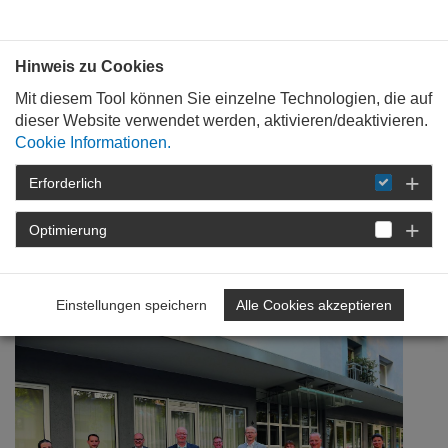
Bauen mit
Plan
:
die
architekten
.org
Hinweis zu Cookies
Mit diesem Tool können Sie einzelne Technologien, die auf
dieser Website verwendet werden, aktivieren/deaktivieren.
Cookie Informationen.
Erforderlich
STARTSEITE
NEWSROOM
DETAIL
Optimierung
15. Dezember 2020
Bau- und Wohnpolitik
Einstellungen speichern
Alle Cookies akzeptieren