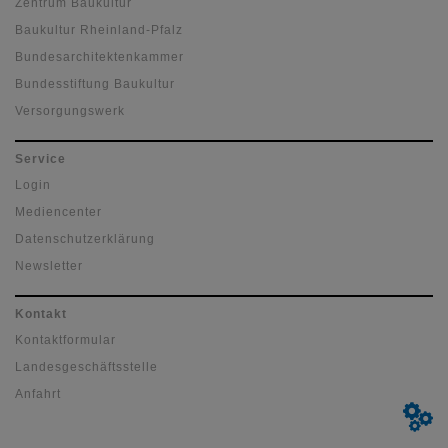
Zentrum Baukultur
Baukultur Rheinland-Pfalz
Bundesarchitektenkammer
Bundesstiftung Baukultur
Versorgungswerk
Service
Login
Mediencenter
Datenschutzerklärung
Newsletter
Kontakt
Kontaktformular
Landesgeschäftsstelle
Anfahrt