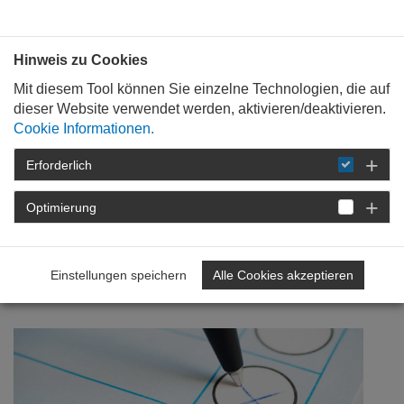
Bauen mit
Plan
:
die
architekten
.org
Hinweis zu Cookies
Mit diesem Tool können Sie einzelne Technologien, die auf
dieser Website verwendet werden, aktivieren/deaktivieren.
Cookie Informationen.
Erforderlich
STARTSEITE
NEWSROOM
DETAIL
Optimierung
26. Januar 2021
Wahlprüfsteine zur
Einstellungen speichern
Alle Cookies akzeptieren
Landtagswahl 2021