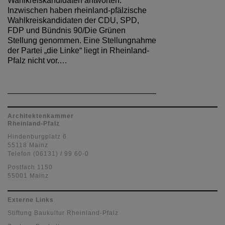
Wahlkreiskandidaten antworten:
Inzwischen haben rheinland-pfälzische
Wahlkreiskandidaten der CDU, SPD,
FDP und Bündnis 90/Die Grünen
Stellung genommen. Eine Stellungnahme
der Partei „die Linke“ liegt in Rheinland-
Pfalz nicht vor.…
Architektenkammer
Rheinland-Pfalz
Hindenburgplatz 6
55118 Mainz
Telefon (06131) / 99 60-0
Postfach 1150
55001 Mainz
Externe Links
Stiftung Baukultur Rheinland-Pfalz