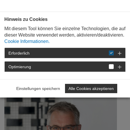
Bauen mit
Plan
:
die
architekten
.org
Hinweis zu Cookies
Mit diesem Tool können Sie einzelne Technologien, die auf
dieser Website verwendet werden, aktivieren/deaktivieren.
Cookie Informationen.
Erforderlich
STARTSEITE
NEWSROOM
DETAIL
Optimierung
20. Februar 2019
Landleben 2.0
Einstellungen speichern
Alle Cookies akzeptieren