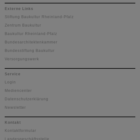
Externe Links
Stiftung Baukultur Rheinland-Pfalz
Zentrum Baukultur
Baukultur Rheinland-Pfalz
Bundesarchitektenkammer
Bundesstiftung Baukultur
Versorgungswerk
Service
Login
Mediencenter
Datenschutzerklärung
Newsletter
Kontakt
Kontaktformular
Landesgeschäftsstelle