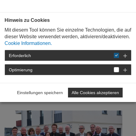
Bauen mit
Plan
:
die
architekten
.org
Hinweis zu Cookies
Mit diesem Tool können Sie einzelne Technologien, die auf
dieser Website verwendet werden, aktivieren/deaktivieren.
Cookie Informationen.
Erforderlich
STARTSEITE
NEWSROOM
DETAIL
Optimierung
25. Oktober 2013
Sommerfachreise
Einstellungen speichern
Alle Cookies akzeptieren
Demografie und Wohnen