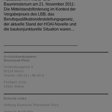
Bauministerium am 21. November 2011:
Die Mittelstandsförderung im Kontext der
Vergabepraxis des LBB, das
Berufsqualifikationsfeststellungsgesetz,
der aktuelle Stand der HOAI-Novelle und
die baukonjunkturelle Situation waren…
Architektenkammer
Rheinland-Pfalz
Hindenburgplatz 6
55118 Mainz
Telefon (06131) / 99 60-0
Postfach 1150
55001 Mainz
Externe Links
Stiftung Baukultur Rheinland-Pfalz
Zentrum Baukultur