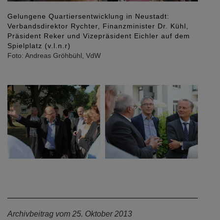
Gelungene Quartiersentwicklung in Neustadt:
Auftak
Verbandsdirektor Rychter, Finanzminister Dr. Kühl,
Vizepr
Präsident Reker und Vizepräsident Eichler auf dem
Sanie
Spielplatz (v.l.n.r)
Foto: 
Foto: Andreas Gröhbühl, VdW
Archivbeitrag vom 25. Oktober 2013