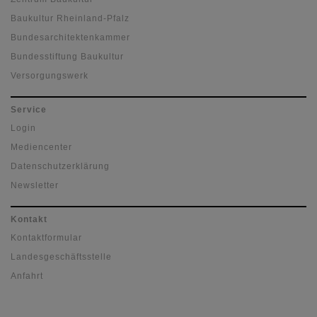
Baukultur Rheinland-Pfalz
Bundesarchitektenkammer
Bundesstiftung Baukultur
Versorgungswerk
Service
Login
Mediencenter
Datenschutzerklärung
Newsletter
Kontakt
Kontaktformular
Landesgeschäftsstelle
Anfahrt