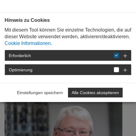
Bauen mit
Plan
:
die
architekten
.org
Hinweis zu Cookies
Mit diesem Tool können Sie einzelne Technologien, die auf
dieser Website verwendet werden, aktivieren/deaktivieren.
Cookie Informationen.
Erforderlich
STARTSEITE
NEWSROOM
DETAIL
Optimierung
14. März 2013
Berufspolitik interdisziplinär
Einstellungen speichern
Alle Cookies akzeptieren