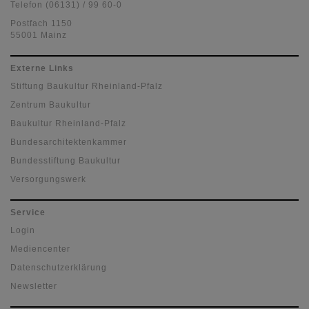
Telefon (06131) / 99 60-0
Postfach 1150
55001 Mainz
Externe Links
Stiftung Baukultur Rheinland-Pfalz
Zentrum Baukultur
Baukultur Rheinland-Pfalz
Bundesarchitektenkammer
Bundesstiftung Baukultur
Versorgungswerk
Service
Login
Mediencenter
Datenschutzerklärung
Newsletter