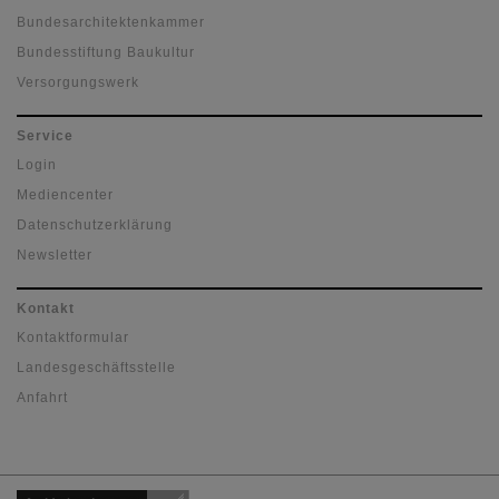
Bundesarchitektenkammer
Bundesstiftung Baukultur
Versorgungswerk
Service
Login
Mediencenter
Datenschutzerklärung
Newsletter
Kontakt
Kontaktformular
Landesgeschäftsstelle
Anfahrt