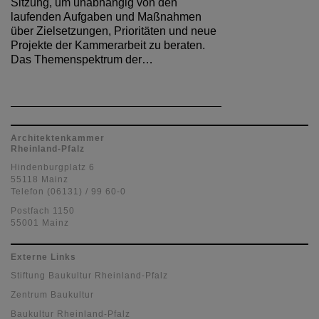
Sitzung, um unabhängig von den
laufenden Aufgaben und Maßnahmen
über Zielsetzungen, Prioritäten und neue
Projekte der Kammerarbeit zu beraten.
Das Themenspektrum der…
Architektenkammer
Rheinland-Pfalz
Hindenburgplatz 6
55118 Mainz
Telefon (06131) / 99 60-0
Postfach 1150
55001 Mainz
Externe Links
Stiftung Baukultur Rheinland-Pfalz
Zentrum Baukultur
Baukultur Rheinland-Pfalz