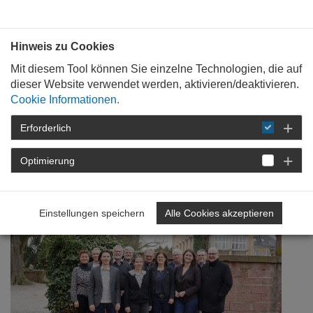
Bauen mit
Plan
:
die
architekten
.org
Hinweis zu Cookies
Mit diesem Tool können Sie einzelne Technologien, die auf
dieser Website verwendet werden, aktivieren/deaktivieren.
Cookie Informationen.
Erforderlich
STARTSEITE
NEWSROOM
DETAIL
Optimierung
19. April 2018
Bauhaus, BIM und Baukultur
Einstellungen speichern
Alle Cookies akzeptieren