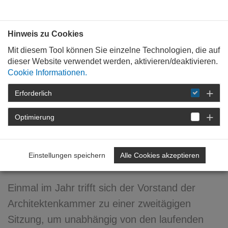
Bauen mit
Plan
:
die
architekten
.org
Hinweis zu Cookies
Mit diesem Tool können Sie einzelne Technologien, die auf
dieser Website verwendet werden, aktivieren/deaktivieren.
Cookie Informationen.
Erforderlich
STARTSEITE
NEWSROOM
DETAIL
Optimierung
22. August 2008
Weichen für die Zukunft
Einstellungen speichern
Alle Cookies akzeptieren
stellen
Einmal im Jahr trifft sich der Vorstand der
Architektenkammer zu einer zweitägigen
Sitzung, um unabhängig von den laufenden