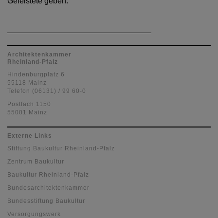
Geleistete geben.
Architektenkammer
Rheinland-Pfalz
Hindenburgplatz 6
55118 Mainz
Telefon (06131) / 99 60-0
Postfach 1150
55001 Mainz
Externe Links
Stiftung Baukultur Rheinland-Pfalz
Zentrum Baukultur
Baukultur Rheinland-Pfalz
Bundesarchitektenkammer
Bundesstiftung Baukultur
Versorgungswerk