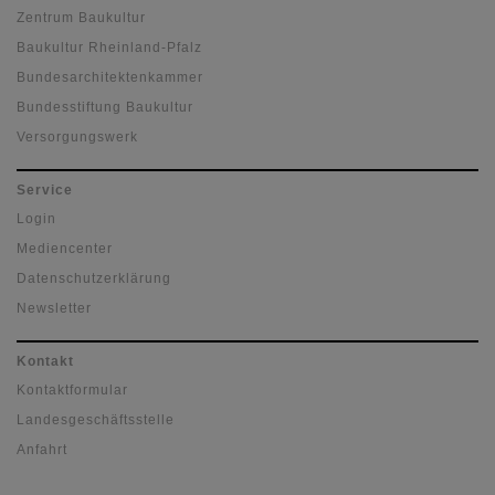
Zentrum Baukultur
Baukultur Rheinland-Pfalz
Bundesarchitektenkammer
Bundesstiftung Baukultur
Versorgungswerk
Service
Login
Mediencenter
Datenschutzerklärung
Newsletter
Kontakt
Kontaktformular
Landesgeschäftsstelle
Anfahrt