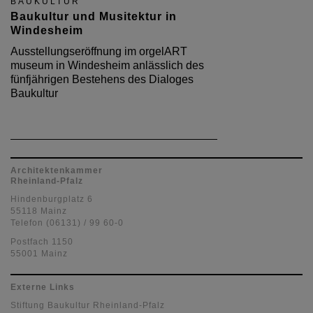
BAUKULTUR
Baukultur und Musitektur in
Windesheim
Ausstellungseröffnung im orgelART
museum in Windesheim anlässlich des
fünfjährigen Bestehens des Dialoges
Baukultur
Architektenkammer
Rheinland-Pfalz
Hindenburgplatz 6
55118 Mainz
Telefon (06131) / 99 60-0
Postfach 1150
55001 Mainz
Externe Links
Stiftung Baukultur Rheinland-Pfalz