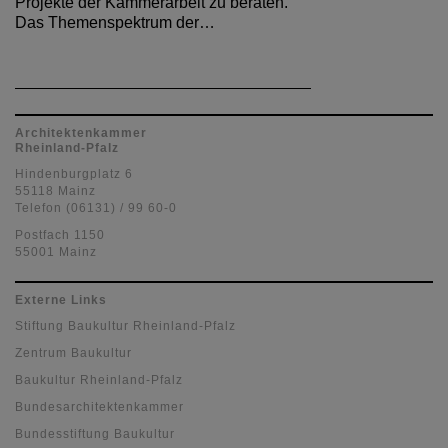
Projekte der Kammerarbeit zu beraten.
Das Themenspektrum der…
Architektenkammer
Rheinland-Pfalz
Hindenburgplatz 6
55118 Mainz
Telefon (06131) / 99 60-0
Postfach 1150
55001 Mainz
Externe Links
Stiftung Baukultur Rheinland-Pfalz
Zentrum Baukultur
Baukultur Rheinland-Pfalz
Bundesarchitektenkammer
Bundesstiftung Baukultur