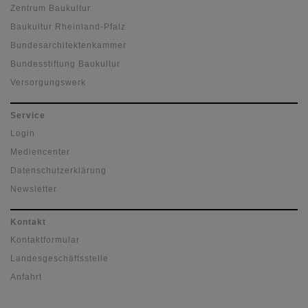
Zentrum Baukultur
Baukultur Rheinland-Pfalz
Bundesarchitektenkammer
Bundesstiftung Baukultur
Versorgungswerk
Service
Login
Mediencenter
Datenschutzerklärung
Newsletter
Kontakt
Kontaktformular
Landesgeschäftsstelle
Anfahrt