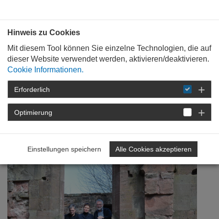
Bauen mit
Plan
:
die
architekten
.org
Hinweis zu Cookies
Mit diesem Tool können Sie einzelne Technologien, die auf
dieser Website verwendet werden, aktivieren/deaktivieren.
Cookie Informationen.
Erforderlich
STARTSEITE
NEWSROOM
DETAIL
Optimierung
21. April 2016
Klausur im Kloster
Einstellungen speichern
Alle Cookies akzeptieren