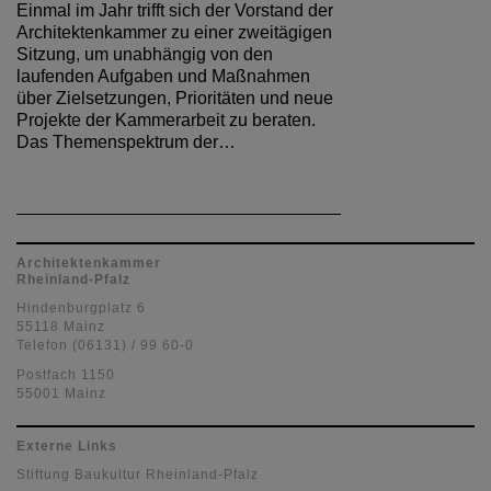
Einmal im Jahr trifft sich der Vorstand der
Architektenkammer zu einer zweitägigen
Sitzung, um unabhängig von den
laufenden Aufgaben und Maßnahmen
über Zielsetzungen, Prioritäten und neue
Projekte der Kammerarbeit zu beraten.
Das Themenspektrum der…
Architektenkammer
Rheinland-Pfalz
Hindenburgplatz 6
55118 Mainz
Telefon (06131) / 99 60-0
Postfach 1150
55001 Mainz
Externe Links
Stiftung Baukultur Rheinland-Pfalz