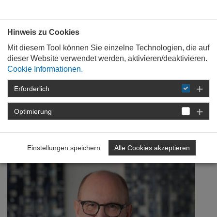
Bauen mit
Plan
:
die
architekten
.org
Hinweis zu Cookies
Mit diesem Tool können Sie einzelne Technologien, die auf
dieser Website verwendet werden, aktivieren/deaktivieren.
Cookie Informationen.
Erforderlich
STARTSEITE
NEWSROOM
DETAIL
Optimierung
20. Juli 2020
70 Jahre AKRP
Einstellungen speichern
Alle Cookies akzeptieren