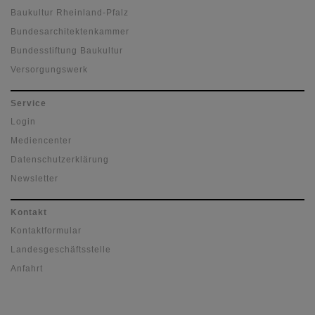
Baukultur Rheinland-Pfalz
Bundesarchitektenkammer
Bundesstiftung Baukultur
Versorgungswerk
Service
Login
Mediencenter
Datenschutzerklärung
Newsletter
Kontakt
Kontaktformular
Landesgeschäftsstelle
Anfahrt