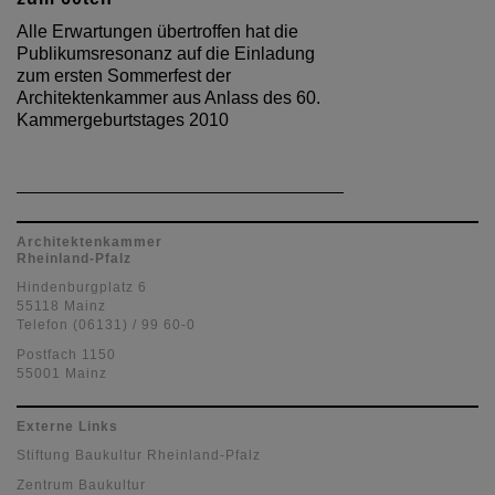
Alle Erwartungen übertroffen hat die
Publikumsresonanz auf die Einladung
zum ersten Sommerfest der
Architektenkammer aus Anlass des 60.
Kammergeburtstages 2010
Architektenkammer
Rheinland-Pfalz
Hindenburgplatz 6
55118 Mainz
Telefon (06131) / 99 60-0
Postfach 1150
55001 Mainz
Externe Links
Stiftung Baukultur Rheinland-Pfalz
Zentrum Baukultur