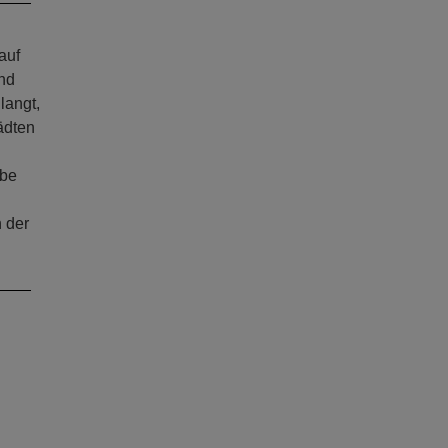
auf
und
langt,
ädten
rbe
 der