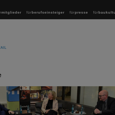
r
mitglieder
für
berufseinsteiger
für
presse
für
baukult
AIL
e