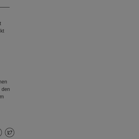
t
kt
chen
i den
im