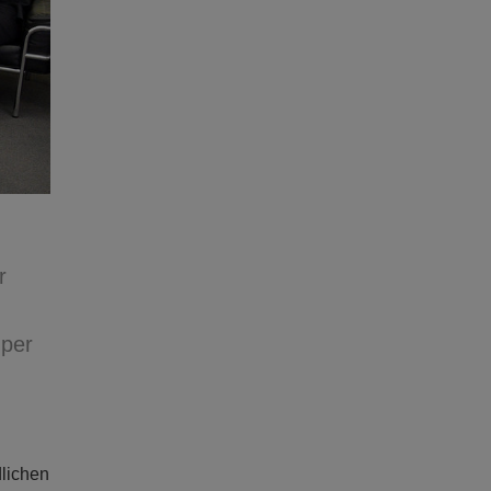
r
 per
dlichen