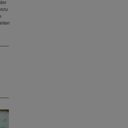
der
dezu
s
eiten
ext