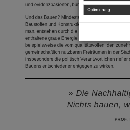
und evidenzbasierten, bürgerschaftlichen Diskurse
Optimierung
Und das Bauen? Mindestens zur Klimakrise trägt de
Baustoffen und Konstruktionsweisen sind die Stich
man, entstehen durch die Produktion von Zement. G
enthaltene graue Energie zu sichern. Zu den technis
beispielsweise die vom qualitätsvollen, den zu
gemeinschaftlich nutzbaren Freiräumen in der Stadt
insbesondere die politisch Verantwortlichen rief e
Bauens entschiedener entgegen zu wirken.
Die Nachhaltig
Nichts bauen, w
PROF.