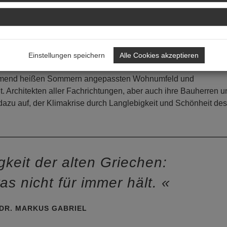
n.
r Bausektor weltweit gehörig bei: Flächenverbrauch, die Wahl
worte. Alleine acht Prozent des weltweiten CO2-Ausstoßes, so 
abriel rief zur klugen Nutzung des Vorhandenen auf, um die
Einstellungen speichern
Alle Cookies akzeptieren
chen, treten für ihn die sozialen Fragen der Nachhaltigkeit,
nehmend heißen Sommern angepassten Wohnumfeld und
. Architekten aller Fachrichtungen, aber auch ihre Bauherren u
r dazu auf, der Klimakrise durch Langlebigkeit und Schönheit des
keit der alten Griechen:
as nicht für immer hält.
 DR. MARKUS GABRIEL