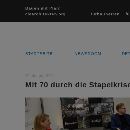
Bauen mit
Plan
:
die
architekten
.org
für
bauherren
fü
STARTSEITE
NEWSROOM
DET
26. Januar 2021
Mit 70 durch die Stapelkris