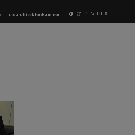
ur
die
architektenkammer