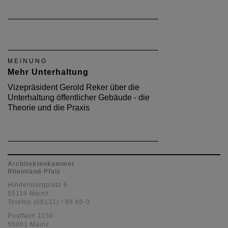
MEINUNG
Mehr Unterhaltung
Vizepräsident Gerold Reker über die
Unterhaltung öffentlicher Gebäude - die
Theorie und die Praxis
Architektenkammer
Rheinland-Pfalz
Hindenburgplatz 6
55118 Mainz
Telefon (06131) / 99 60-0
Postfach 1150
55001 Mainz