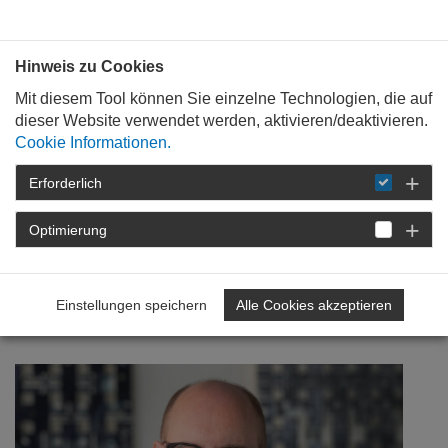
Bauen mit
Plan
:
die
architekten
.org
Hinweis zu Cookies
Mit diesem Tool können Sie einzelne Technologien, die auf
dieser Website verwendet werden, aktivieren/deaktivieren.
Cookie Informationen.
Erforderlich
STARTSEITE
NEWSROOM
DETAIL
Optimierung
26. November 2020
Im Wandel geübt – 70 Jahre
Einstellungen speichern
Alle Cookies akzeptieren
AKRP