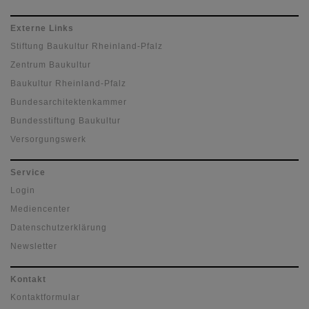
Externe Links
Stiftung Baukultur Rheinland-Pfalz
Zentrum Baukultur
Baukultur Rheinland-Pfalz
Bundesarchitektenkammer
Bundesstiftung Baukultur
Versorgungswerk
Service
Login
Mediencenter
Datenschutzerklärung
Newsletter
Kontakt
Kontaktformular