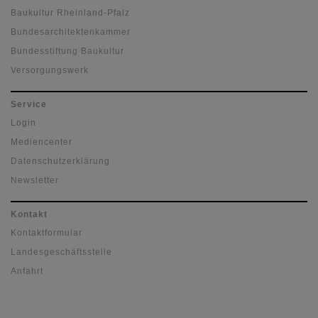
Baukultur Rheinland-Pfalz
Bundesarchitektenkammer
Bundesstiftung Baukultur
Versorgungswerk
Service
Login
Mediencenter
Datenschutzerklärung
Newsletter
Kontakt
Kontaktformular
Landesgeschäftsstelle
Anfahrt