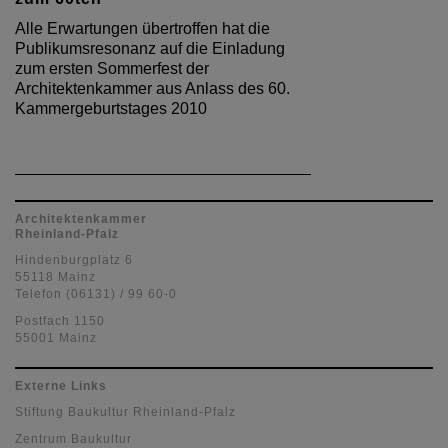
Alle Erwartungen übertroffen hat die
Publikumsresonanz auf die Einladung
zum ersten Sommerfest der
Architektenkammer aus Anlass des 60.
Kammergeburtstages 2010
Architektenkammer
Rheinland-Pfalz
Hindenburgplatz 6
55118 Mainz
Telefon (06131) / 99 60-0
Postfach 1150
55001 Mainz
Externe Links
Stiftung Baukultur Rheinland-Pfalz
Zentrum Baukultur