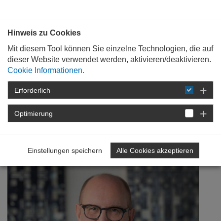
Bauen mit
Plan
:
die
architekten
.org
Hinweis zu Cookies
Mit diesem Tool können Sie einzelne Technologien, die auf
dieser Website verwendet werden, aktivieren/deaktivieren.
Cookie Informationen.
Erforderlich
STARTSEITE
NEWSROOM
DETAIL
Optimierung
20. Juli 2020
70 Jahre AKRP
Einstellungen speichern
Alle Cookies akzeptieren