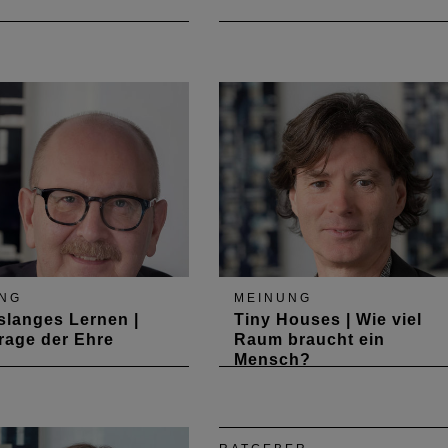
eigene Aufgabe der
Wenn auch Tom Wolfes
r ist die
provokantes Essay aus den
ndersetzung mit den
1980er Jahren „From Bauhau
en Herausforderungen
to Our house“ durchaus
t. Dazu gehört
polemisch ist, so stellt er doch
sohne der Klimaschutz.
seinem prägnanten Titel – von
Harry Rowolth in „mit dem
Bauhaus leben“ eher unscharf
übersetzt – die wichtige Fra
NG
MEINUNG
langes Lernen |
Tiny Houses | Wie viel
rage der Ehre
Raum braucht ein
Mensch?
ebenslanges Lernen“
Für die meisten Menschen ist
 trefflich streiten.
das eigene Zuhause ein
ist Erfahrung. Alles
erstrebenswertes Ziel und
st einfach nur