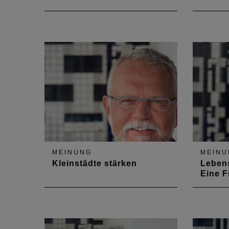
Risiken und Chancen der
Eine ur
Pandemie
Baukultu
Auseina
aktuell
der Zei
zweifel
MEINUNG
MEINU
Kleinstädte stärken
Lebens
Eine F
In Deutschland leben rund 30
Über „L
Prozent der Bevölkerung in
kann man
Kleinstädten (Gemeinden mit 5
„Lernen 
bis 20.000 Einwohnern). Von
andere i