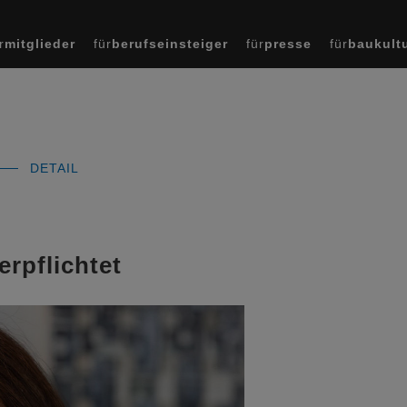
r
mitglieder
für
berufseinsteiger
für
presse
für
baukult
DETAIL
erpflichtet