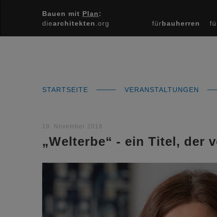
Bauen mit
Plan
:
die
architekten
.org
für
bauherren
fü
STARTSEITE
VERANSTALTUNGEN
19. November 2018
„Welterbe“ - ein Titel, der v