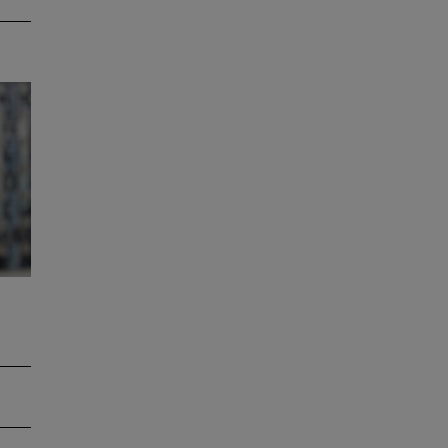
s
 in
ge…