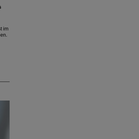
s
s
t im
den.