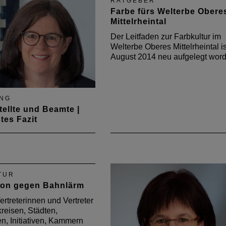
zugleich ein wichtiger
RATGEBER
ion“, sagte Albert
Bestandteil eines
Farbe fürs Welterbe Obere
. Doch ist das so
selbstbestimmten und
Mittelrheintal
? Reicht die tägliche
unabhängigeren Lebens. Die
ng tatsächlich aus?
Der Leitfaden zur Farbkultur im
resultiert vor allem aus dem
Welterbe Oberes Mittelrheintal is
Grundbedürfnis nach Schutz.
August 2014 neu aufgelegt wor
Doch ist Wohnen in den…
NG
ellte und Beamte |
stes Fazit
Maiausgabe des
en Architektenblattes
eht Vorstandsmitglied
olzemer-Thabor ein
TUR
Fazit der neuen
ion gegen Bahnlärm
ktivitäten für
llte und beamtete
ertreterinnen und Vertreter
er
reisen, Städten,
, Initiativen, Kammern