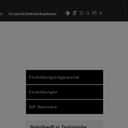
ur
die
architektenkammer
Fortbildungsträgerportal
Fortbildungen
AiP-Seminare
SchulbauR in Technische