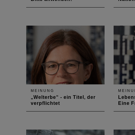
Die „neue“ städtebauliche
Die „Gle
Förderung konzentriert sich
Räume“ 
zukünftig auf drei Programme:
wenn es
„Lebendige Zentren“, „Sozialer
ländlic
Zusammenhalt“ und „Wachstum
liegt de
und nachhaltige Erneuerung“
Zukunfts
und ist mit insgesamt 790
Mobilitä
Millionen Euro ausgestattet.
In der T
Eine Ausweisung von…
4.0, h
MEINUNG
MEINU
„Welterbe“ - ein Titel, der
Lebens
verpflichtet
Eine F
Wie kann sich Welterbe
Über „L
nachhaltig weiterentwickeln?
kann man
Diese spannende Frage stellt
„Lernen 
sich allen UNESCO
andere i