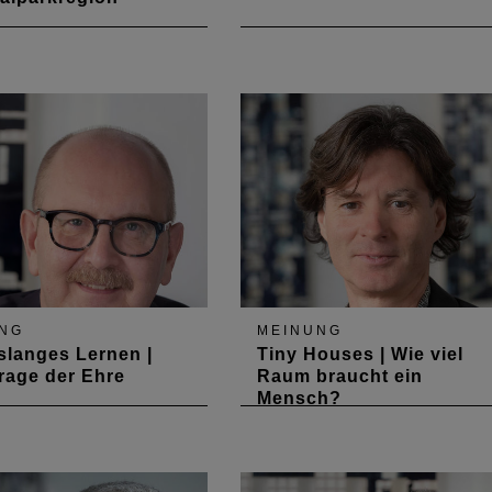
ichwertigkeit der
Die Stellung des Architekten i
ist derzeit das Thema,
einer industriellen Gesellschaf
 um die Zukunft des
4.0
hen Raumes geht. Dabei
r Fokus in der
fähigkeit auf der
t und der Digitalisierung.
at funktionieren Industrie
ome-working…
NG
MEINUNG
langes Lernen |
Tiny Houses | Wie viel
rage der Ehre
Raum braucht ein
Mensch?
ebenslanges Lernen“
Für die meisten Menschen ist
 trefflich streiten.
das eigene Zuhause ein
ist Erfahrung. Alles
erstrebenswertes Ziel und
st einfach nur