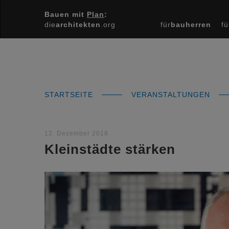
Bauen mit
Plan
:
die
architekten
.org
für
bauherren
fü
STARTSEITE
VERANSTALTUNGEN
12. Dezember 2018
Kleinstädte stärken