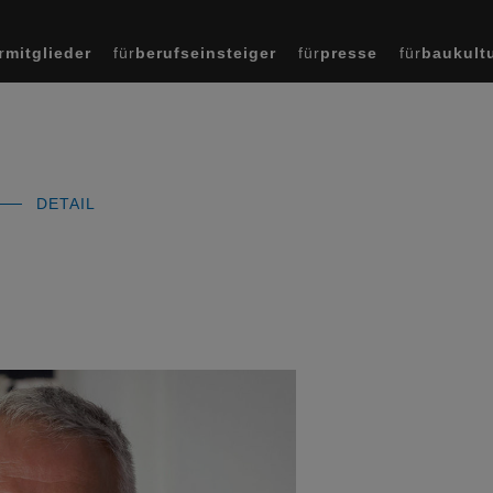
r
mitglieder
für
berufseinsteiger
für
presse
für
baukult
DETAIL