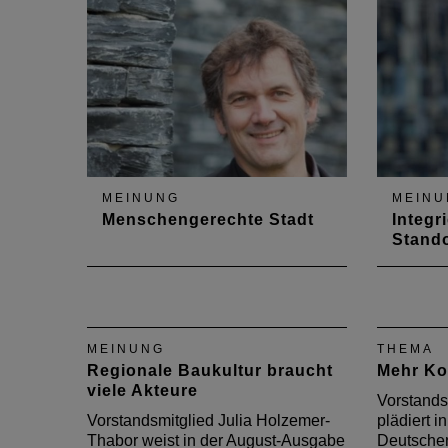
Welterbestätten. Allein in
Informat
Rheinland–Pfalz gibt es vier:
Einstein
den Limes, den Dom zu Speyer,
einfach
das Römische Erbe in Trier und
Erfahru
das Obere Mittelrheintal.
Genau…
MEINUNG
MEINU
Menschengerechte Stadt
Integri
Stando
Vorstandsmitglied Hans-Jürgen
Vizeprä
Stein berichtet in der August-
äußert 
Ausgabe des DAB über den
2017 d
notwendigen Wandel der
Architek
MEINUNG
THEMA
Städte.
Integrie
Regionale Baukultur braucht
Mehr Ko
Standor
viele Akteure
Vorstands
Vorstandsmitglied Julia Holzemer-
plädiert i
Thabor weist in der August-Ausgabe
Deutschen