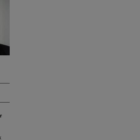
s
me
r
k