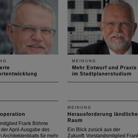
zugleich ein wichtiger
ion“, sagte Albert
Bestandteil eines
. Doch ist das so
selbstbestimmten und
? Reicht die tägliche
unabhängigeren Lebens. Die
ng tatsächlich aus?
resultiert vor allem aus dem
Grundbedürfnis nach Schutz.
Doch ist Wohnen in den…
NG
MEINUNG
erte
Mehr Entwurf und Praxis
rtentwicklung
im Stadtplanerstudium
sident Frank Böhme
Vorstandsmitglied Frank Böh
sich in der April-Ausgabe
macht sich in der August-
es Deutschen
Ausgabe des Deutschen
tenblattes zur
Architektenblattes Gedanken
MEINUNG
rten
über das Stadtplaner-Studium
operation
Herausforderung ländliche
tentwicklung.
Raum
mitglied Frank Böhme
n der April-Ausgabe des
Ein Blick zurück aus der
 Architektenblatts für mehr
Zukunft: Vorstandsmitglied Fran