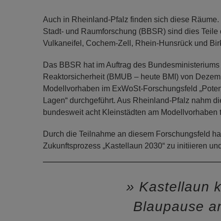
Auch in Rheinland-Pfalz finden sich diese Räume. 
Stadt- und Raumforschung (BBSR) sind dies Teile d
Vulkaneifel, Cochem-Zell, Rhein-Hunsrück und Bir
Das BBSR hat im Auftrag des Bundesministeriums 
Reaktorsicherheit (BMUB – heute BMI) von Dezemb
Modellvorhaben im ExWoSt-Forschungsfeld „Potenz
Lagen“ durchgeführt. Aus Rheinland-Pfalz nahm die
bundesweit acht Kleinstädten am Modellvorhaben te
Durch die Teilnahme an diesem Forschungsfeld hatt
Zukunftsprozess „Kastellaun 2030“ zu initiieren und
Kastellaun k
Blaupause a