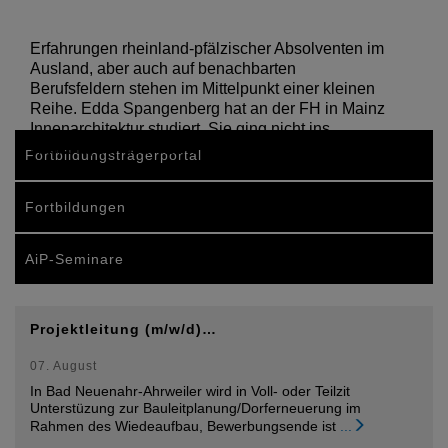
Erfahrungen rheinland-pfälzischer Absolventen im
Ausland, aber auch auf benachbarten
Berufsfeldern stehen im Mittelpunkt einer kleinen
Reihe. Edda Spangenberg hat an der FH in Mainz
Innenarchitektur studiert. Sie ging nicht ins
Ausland, sondern hat…
Fortbildungsträgerportal
Fortbildungen
AiP-Seminare
Projektleitung (m/w/d)…
07. August
In Bad Neuenahr-Ahrweiler wird in Voll- oder Teilzit
Unterstüzung zur Bauleitplanung/Dorferneuerung im
Rahmen des Wiedeaufbau, Bewerbungsende ist
...