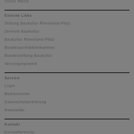
55001 Mainz
Externe Links
Stiftung Baukultur Rheinland-Pfalz
Zentrum Baukultur
Baukultur Rheinland-Pfalz
Bundesarchitektenkammer
Bundesstiftung Baukultur
Versorgungswerk
Service
Login
Mediencenter
Datenschutzerklärung
Newsletter
Kontakt
Kontaktformular