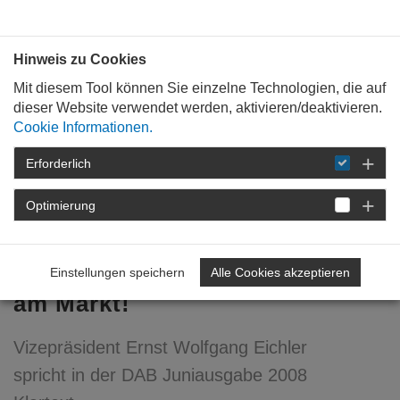
Bauen mit
Plan
:
die
architekten
.org
Hinweis zu Cookies
Mit diesem Tool können Sie einzelne Technologien, die auf
dieser Website verwendet werden, aktivieren/deaktivieren.
Cookie Informationen.
Erforderlich
STARTSEITE
VERANSTALTUNGEN
DETAIL
Optimierung
20. Juni 2008
Mein Studium? ... Ganz nah
Einstellungen speichern
Alle Cookies akzeptieren
am Markt!
Vizepräsident Ernst Wolfgang Eichler
spricht in der DAB Juniausgabe 2008