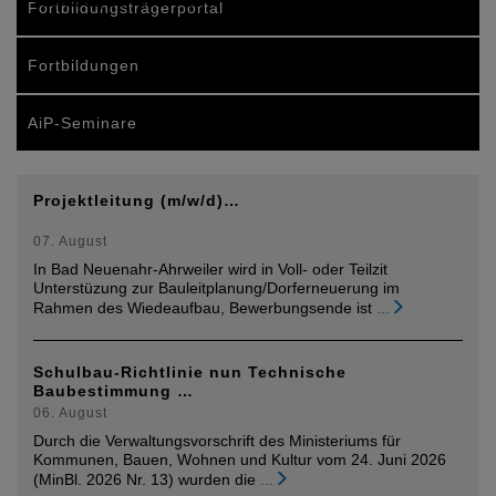
Ausland, sondern hat…
Fortbildungsträgerportal
Fortbildungen
AiP-Seminare
Projektleitung (m/w/d)…
07. August
In Bad Neuenahr-Ahrweiler wird in Voll- oder Teilzit
Unterstüzung zur Bauleitplanung/Dorferneuerung im
Rahmen des Wiedeaufbau, Bewerbungsende ist
...
Schulbau-Richtlinie nun Technische
Baubestimmung …
06. August
Durch die Verwaltungsvorschrift des Ministeriums für
Kommunen, Bauen, Wohnen und Kultur vom 24. Juni 2026
(MinBl. 2026 Nr. 13) wurden die
...