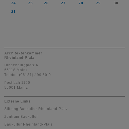
24
25
26
27
28
29
30
31
Architektenkammer
Rheinland-Pfalz
Hindenburgplatz 6
55118 Mainz
Telefon (06131) / 99 60-0
Postfach 1150
55001 Mainz
Externe Links
Stiftung Baukultur Rheinland-Pfalz
Zentrum Baukultur
Baukultur Rheinland-Pfalz