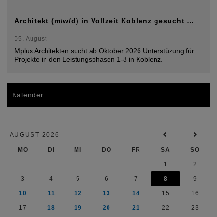
Architekt (m/w/d) in Vollzeit Koblenz gesucht …
05. August
Mplus Architekten sucht ab Oktober 2026 Unterstüzung für
Projekte in den Leistungsphasen 1-8 in Koblenz.
Kalender
AUGUST 2026
MO
DI
MI
DO
FR
SA
SO
1
2
3
4
5
6
7
8
9
10
11
12
13
14
15
16
17
18
19
20
21
22
23