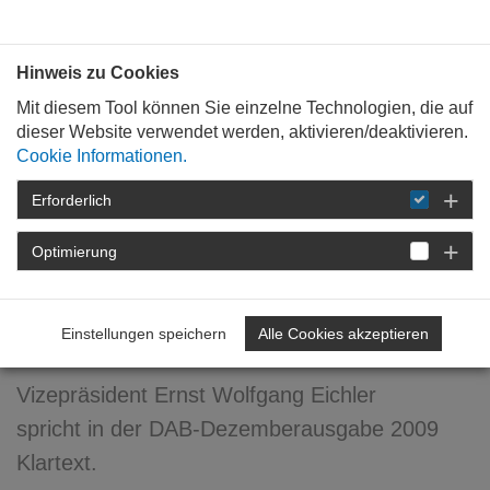
Bauen mit
Plan
:
die
architekten
.org
Hinweis zu Cookies
Mit diesem Tool können Sie einzelne Technologien, die auf
dieser Website verwendet werden, aktivieren/deaktivieren.
Cookie Informationen.
Erforderlich
STARTSEITE
VERANSTALTUNGEN
DETAIL
Optimierung
16. Dezember 2009
BA/MA? ... besser 10+!
Einstellungen speichern
Alle Cookies akzeptieren
Vizepräsident Ernst Wolfgang Eichler
spricht in der DAB-Dezemberausgabe 2009
Klartext.