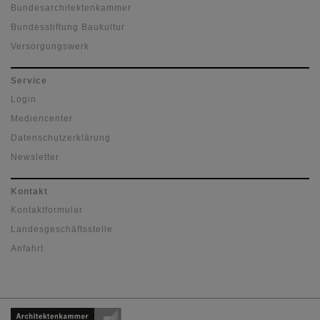
Bundesarchitektenkammer
Bundesstiftung Baukultur
Versorgungswerk
Service
Login
Mediencenter
Datenschutzerklärung
Newsletter
Kontakt
Kontaktformular
Landesgeschäftsstelle
Anfahrt