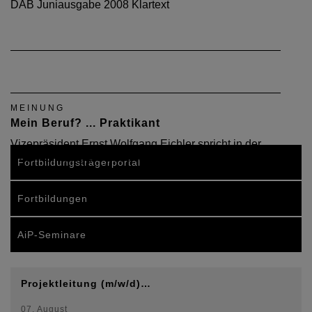
DAB Juniausgabe 2008 Klartext
MEINUNG
Mein Beruf? ... Praktikant
Vizepräsident Ernst Wolfgang Eichler spricht in der
DAB-Aprilausgabe 2008 Klartext.
Fortbildungsträgerportal
Fortbildungen
AiP-Seminare
Projektleitung (m/w/d)…
07. August