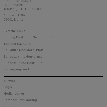
Hindenburgplatz 6
55118 Mainz
Telefon (06131) / 99 60-0
Postfach 1150
55001 Mainz
Externe Links
Stiftung Baukultur Rheinland-Pfalz
Zentrum Baukultur
Baukultur Rheinland-Pfalz
Bundesarchitektenkammer
Bundesstiftung Baukultur
Versorgungswerk
Service
Login
Mediencenter
Datenschutzerklärung
Newsletter