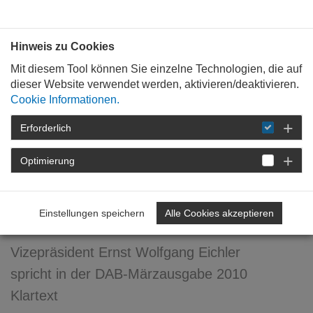
Bauen mit
Plan
:
die
architekten
.org
Hinweis zu Cookies
Mit diesem Tool können Sie einzelne Technologien, die auf
dieser Website verwendet werden, aktivieren/deaktivieren.
Cookie Informationen.
Erforderlich
STARTSEITE
VERANSTALTUNGEN
DETAIL
Optimierung
15. März 2010
Ende?... offen!
Einstellungen speichern
Alle Cookies akzeptieren
Vizepräsident Ernst Wolfgang Eichler
spricht in der DAB-Märzausgabe 2010
Klartext