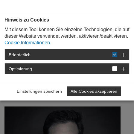
Bauen mit
Plan
:
die
architekten
.org
Hinweis zu Cookies
Mit diesem Tool können Sie einzelne Technologien, die auf
dieser Website verwendet werden, aktivieren/deaktivieren.
Cookie Informationen.
Erforderlich
STARTSEITE
VERANSTALTUNGEN
DETAIL
Optimierung
22. Juli 2021
Leidenschaftlich engagiert
Einstellungen speichern
Alle Cookies akzeptieren