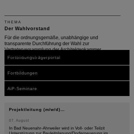
THEMA
Der Wahlvorstand
Für die ordnungsgemäße, unabhängige und
transparente Durchführung der Wahl zur
Vertreterversammlung der Architektenkammer
Rheinland-Pfalz ist ein Wahlvorstand verantwortlich.
Fortbildungsträgerportal
Fortbildungen
AiP-Seminare
Projektleitung (m/w/d)…
07. August
In Bad Neuenahr-Ahrweiler wird in Voll- oder Teilzit
Unterstüzung zur Bauleitplanung/Dorferneuerung im