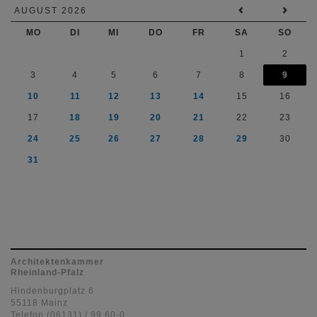
AUGUST 2026
MO
DI
MI
DO
FR
SA
SO
1
2
3
4
5
6
7
8
9
10
11
12
13
14
15
16
17
18
19
20
21
22
23
24
25
26
27
28
29
30
31
Architektenkammer
Rheinland-Pfalz
Hindenburgplatz 6
55118 Mainz
Telefon (06131) / 99 60-0