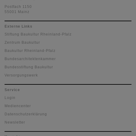
Postfach 1150
55001 Mainz
Externe Links
Stiftung Baukultur Rheinland-Pfalz
Zentrum Baukultur
Baukultur Rheinland-Pfalz
Bundesarchitektenkammer
Bundesstiftung Baukultur
Versorgungswerk
Service
Login
Mediencenter
Datenschutzerklärung
Newsletter