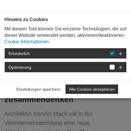
Bauen mit
Plan
:
die
architekten
.org
Hinweis zu Cookies
Mit diesem Tool können Sie einzelne Technologien, die auf
dieser Website verwendet werden, aktivieren/deaktivieren.
Cookie Informationen.
Erforderlich
STARTSEITE
VERANSTALTUNGEN
DETAIL
Optimierung
13. April 2022
Entwerfende Disziplinen
Einstellungen speichern
Alle Cookies akzeptieren
zusammendenken
Architektin Kerstin Mack will in der
Vertreterversammlung eine neue