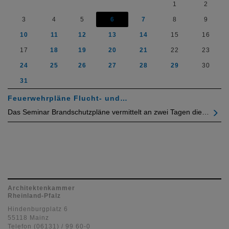
1
2
3
4
5
6
7
8
9
10
11
12
13
14
15
16
17
18
19
20
21
22
23
24
25
26
27
28
29
30
31
Feuerwehrpläne Flucht- und…
Das Seminar Brandschutzpläne vermittelt an zwei Tagen die…
Architektenkammer
Rheinland-Pfalz
Hindenburgplatz 6
55118 Mainz
Telefon (06131) / 99 60-0