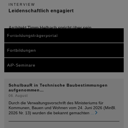
INTERVIEW
Leidenschaftlich engagiert
Architekt Timm Helbach spricht über sein
Ehrenamt in der Kammergruppe 7
Fortbildungsträgerportal
Fortbildungen
AiP-Seminare
SchulbauR in Technische Baubestimmungen
aufgenommen…
06. August
Durch die Verwaltungsvorschrift des Ministeriums für
Kommunen, Bauen und Wohnen vom 24. Juni 2026 (MinBl.
2026 Nr. 13) wurden die bekannt gemachten
...