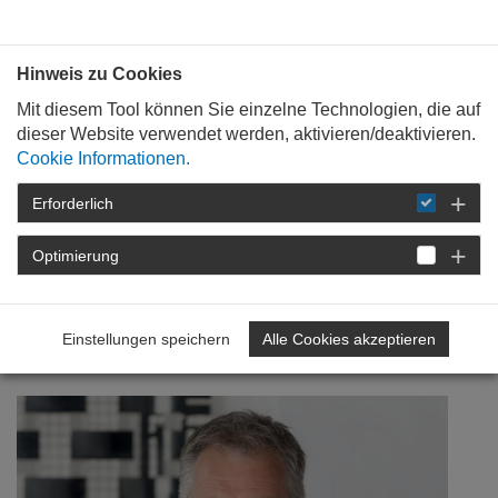
Bauen mit
Plan
:
die
architekten
.org
Hinweis zu Cookies
Mit diesem Tool können Sie einzelne Technologien, die auf
dieser Website verwendet werden, aktivieren/deaktivieren.
Cookie Informationen.
Erforderlich
STARTSEITE
VERANSTALTUNGEN
DETAIL
Optimierung
20. Februar 2019
Landleben 2.0
Einstellungen speichern
Alle Cookies akzeptieren