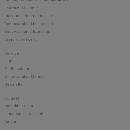
Stiftung Baukultur Rheinland-Pfalz
Zentrum Baukultur
Baukultur Rheinland-Pfalz
Bundesarchitektenkammer
Bundesstiftung Baukultur
Versorgungswerk
Service
Login
Mediencenter
Datenschutzerklärung
Newsletter
Kontakt
Kontaktformular
Landesgeschäftsstelle
Anfahrt