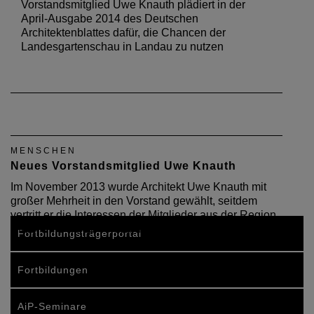
Vorstandsmitglied Uwe Knauth plädiert in der
April-Ausgabe 2014 des Deutschen
Architektenblattes dafür, die Chancen der
Landesgartenschau in Landau zu nutzen
MENSCHEN
Neues Vorstandsmitglied Uwe Knauth
Im November 2013 wurde Architekt Uwe Knauth mit
großer Mehrheit in den Vorstand gewählt, seitdem
vertritt er die Interessen der Mitglieder aus der Region
Pfalz. Eine kurze Vorstellung
Fortbildungsträgerportal
Fortbildungen
AiP-Seminare