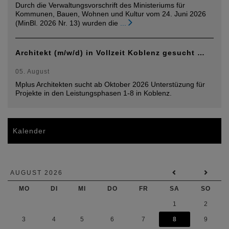
Durch die Verwaltungsvorschrift des Ministeriums für
Kommunen, Bauen, Wohnen und Kultur vom 24. Juni 2026
(MinBl. 2026 Nr. 13) wurden die
...
Architekt (m/w/d) in Vollzeit Koblenz gesucht …
05. August
Mplus Architekten sucht ab Oktober 2026 Unterstüzung für
Projekte in den Leistungsphasen 1-8 in Koblenz.
Kalender
AUGUST 2026
MO
DI
MI
DO
FR
SA
SO
1
2
3
4
5
6
7
8
9