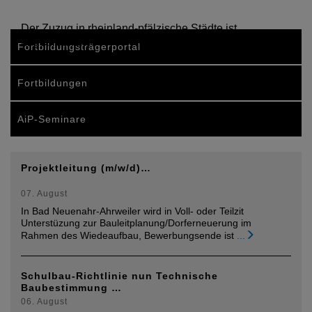
Der Zuzug in rheinland-pfälzische Städte ist
ungebrochen.
Fortbildungsträgerportal
Fortbildungen
AiP-Seminare
Projektleitung (m/w/d)…
07. August
In Bad Neuenahr-Ahrweiler wird in Voll- oder Teilzit
Unterstüzung zur Bauleitplanung/Dorferneuerung im
Rahmen des Wiedeaufbau, Bewerbungsende ist
...
Schulbau-Richtlinie nun Technische
Baubestimmung …
06. August