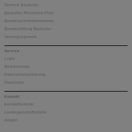
Zentrum Baukultur
Baukultur Rheinland-Pfalz
Bundesarchitektenkammer
Bundesstiftung Baukultur
Versorgungswerk
Service
Login
Mediencenter
Datenschutzerklärung
Newsletter
Kontakt
Kontaktformular
Landesgeschäftsstelle
Anfahrt