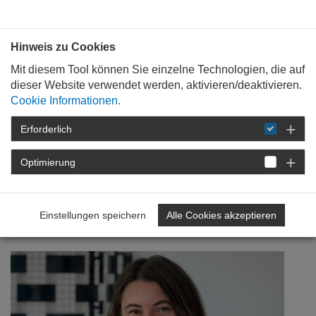
Bauen mit
Plan
:
die
architekten
.org
Hinweis zu Cookies
Mit diesem Tool können Sie einzelne Technologien, die auf
dieser Website verwendet werden, aktivieren/deaktivieren.
Cookie Informationen.
Erforderlich
STARTSEITE
VERANSTALTUNGEN
DETAIL
Optimierung
17. Mai 2019
Mehr Digitalisierung?!
Einstellungen speichern
Alle Cookies akzeptieren