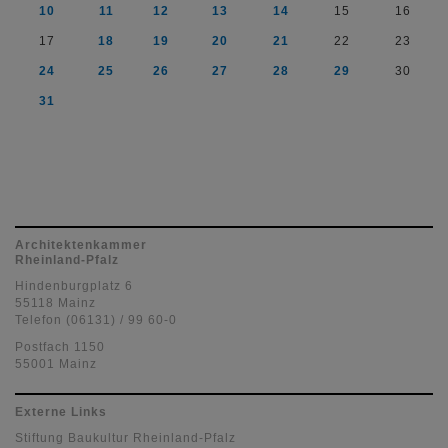
10
11
12
13
14
15
16
17
18
19
20
21
22
23
24
25
26
27
28
29
30
31
Architektenkammer
Rheinland-Pfalz
Hindenburgplatz 6
55118 Mainz
Telefon (06131) / 99 60-0
Postfach 1150
55001 Mainz
Externe Links
Stiftung Baukultur Rheinland-Pfalz