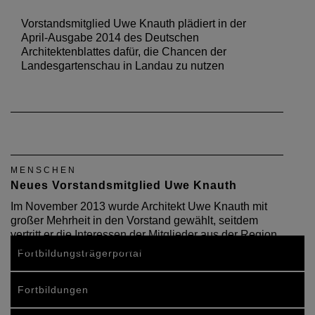
Vorstandsmitglied Uwe Knauth plädiert in der
April-Ausgabe 2014 des Deutschen
Architektenblattes dafür, die Chancen der
Landesgartenschau in Landau zu nutzen
MENSCHEN
Neues Vorstandsmitglied Uwe Knauth
Im November 2013 wurde Architekt Uwe Knauth mit
großer Mehrheit in den Vorstand gewählt, seitdem
vertritt er die Interessen der Mitglieder aus der Region
Pfalz. Eine kurze Vorstellung
Fortbildungsträgerportal
Fortbildungen