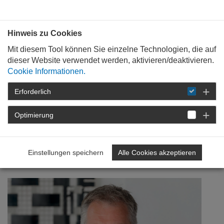
Bauen mit
Plan
:
die
architekten
.org
Hinweis zu Cookies
Mit diesem Tool können Sie einzelne Technologien, die auf
dieser Website verwendet werden, aktivieren/deaktivieren.
Cookie Informationen.
Erforderlich
STARTSEITE
VERANSTALTUNGEN
DETAIL
Optimierung
15. Dezember 2020
Visionen müssen her!
Einstellungen speichern
Alle Cookies akzeptieren