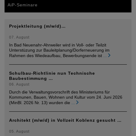
AiP-Seminare
Projektleitung (m/w/d)…
07. August
In Bad Neuenahr-Ahrweiler wird in Voll- oder Teilzit
Unterstüzung zur Bauleitplanung/Dorferneuerung im
Rahmen des Wiedeaufbau, Bewerbungsende ist
...
Schulbau-Richtlinie nun Technische
Baubestimmung …
06. August
Durch die Verwaltungsvorschrift des Ministeriums für
Kommunen, Bauen, Wohnen und Kultur vom 24. Juni 2026
(MinBl. 2026 Nr. 13) wurden die
...
Architekt (m/w/d) in Vollzeit Koblenz gesucht …
05. August