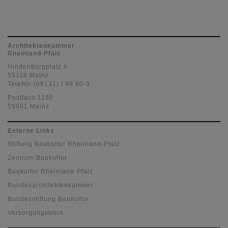
Architektenkammer
Rheinland-Pfalz
Hindenburgplatz 6
55118 Mainz
Telefon (06131) / 99 60-0
Postfach 1150
55001 Mainz
Externe Links
Stiftung Baukultur Rheinland-Pfalz
Zentrum Baukultur
Baukultur Rheinland-Pfalz
Bundesarchitektenkammer
Bundesstiftung Baukultur
Versorgungswerk