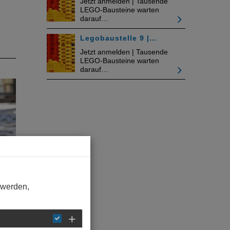
Jetzt anmelden | Tausende
LEGO-Bausteine warten
darauf…
Legobaustelle 9 |…
Jetzt anmelden | Tausende
LEGO-Bausteine warten
darauf…
 werden,