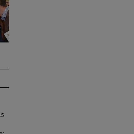
r
e
in
15
or