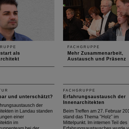
das Thema
chkeitsarbeit, speziell im
 auf den Internetauftritt
GRUPPE
FACHGRUPPE
start als
Mehr Zusammenarbeit,
rchitekt
Austausch und Präsenz
Jacobus hat 2015 sein
Beim Erfahrungsaustausch de
chitekturstudium mit dem
Innenarchitekten im Zentrum
of Art abgeschlossen. Im
Baukultur standen Netzwerke,
w berichtet er über
Wettbewerbe und die geplant
TUR
FACHGRUPPE
Berufseinstieg.
Ausstellung „Innenarchitektur 
bar und unterschätzt?
Erfahrungsaustausch der
Rheinland-Pfalz“ 2018 im
Innenarchitekten
Mittelpunkt
hrungsaustausch der
itekten in Landau standen
Beim Treffen am 27. Februar 20
rungen einer
stand das Thema "Holz" im
tektin im
Mittelpunkt. Im internen Teil des
uppenteam bei der
Erfahrungsaustausches wurde v