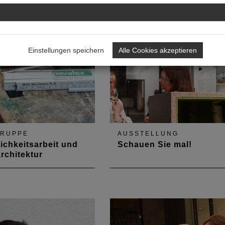
Provisorien für Abstand und
Hygiene stehen uns überall in
den Füßen herum – Wie lang
werden sie uns begleiten?
Einstellungen speichern
Alle Cookies akzeptieren
GRUPPE
AUSSTELLUNG
lichkeitsarbeit und
Schauen Sie mal!
rchitektur
tions- und
Eine Ausstellung im
ngsaustausch | Im
Brückenturm zeigt
unkt des diesjährigen
Innenarchitektur made in
ngsaustausches der
Rheinland-Pfalz.
chitekten am 3. April
 der Hochschule Trier