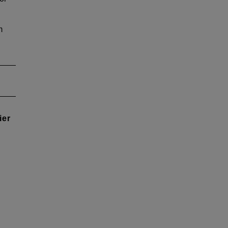
m
ier