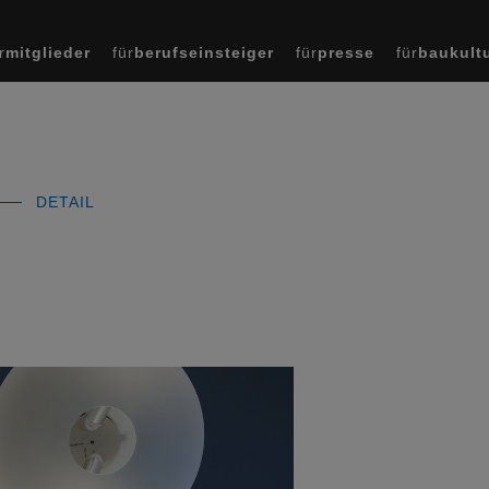
r
mitglieder
für
berufseinsteiger
für
presse
für
baukult
DETAIL