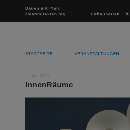
Bauen mit
Plan
:
die
architekten
.org
für
bauherren
fü
STARTSEITE
VERANSTALTUNGEN
14. Mai 2014
InnenRäume