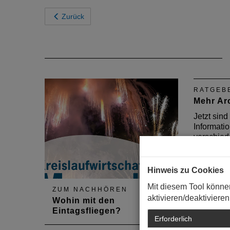
Zurück
RATGEB
Mehr Arc
Jetzt sind
Informatio
verschied
Kammermit
Innenarchi
Landschaf
Hinweis zu Cookies
Stadtplan
Mit diesem Tool könne
Fachrichtu
ZUM NACHHÖREN
aktivieren/deaktivieren
das Beruf
Wohin mit den
Eintagsfliegen?
Erforderlich