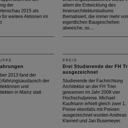
ung der
allem die Entwicklung des
rtenschau 2015 als
Innenarchitekturstudiums
n für weitere Aktionen im
thematisiert, die immer mehr vo
t
eigentlichen Baugeschehen
abweiche, so…
UPPE
PREIS
fahrungen
Drei Studierende der FH Tr
ausgezeichnet
er 2013 fand der
 Erfahrungsaustausch der
Studierende der Fachrichtung
itektinnen und
Architektur an der FH Trier
tekten in Mainz statt
gewannen im Jahr 2008 vier
Hochschulpreise. Michael
Kaufmann erhielt gleich zwei 1.
Preise ebenfalls mit Preisen
ausgezeichnet wurden Andreas
Kleinert und Jan Busemeyer.