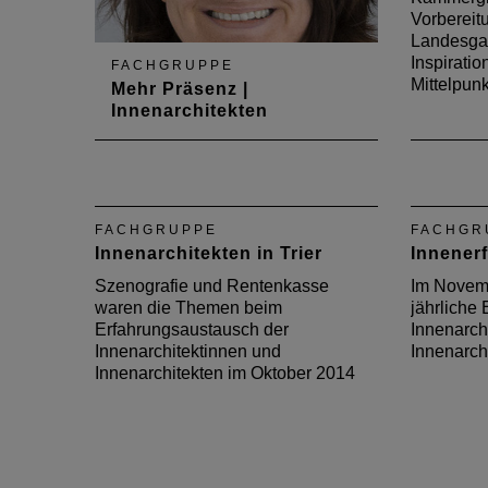
Vorbereit
Landesga
Inspiratio
FACHGRUPPE
Mittelpunk
Mehr Präsenz |
Innenarchitekten
Vorstandsmitglied Eva
Holdenried spricht in der
Novemberausgabe 2017 des
Deutschen Architektenblattes
FACHGRUPPE
FACHGR
über die Wichtigkeit einer
Innenarchitekten in Trier
Innener
Mitgliedschaft von
Innenarchitektinnen und
Szenografie und Rentenkasse
Im Novemb
Innenarchitekten in der Kammer
waren die Themen beim
jährliche
Erfahrungsaustausch der
Innenarch
Innenarchitektinnen und
Innenarchi
Innenarchitekten im Oktober 2014