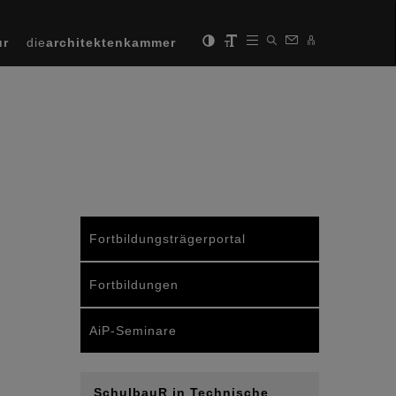
ur
die
architektenkammer
Fortbildungsträgerportal
Fortbildungen
AiP-Seminare
SchulbauR in Technische