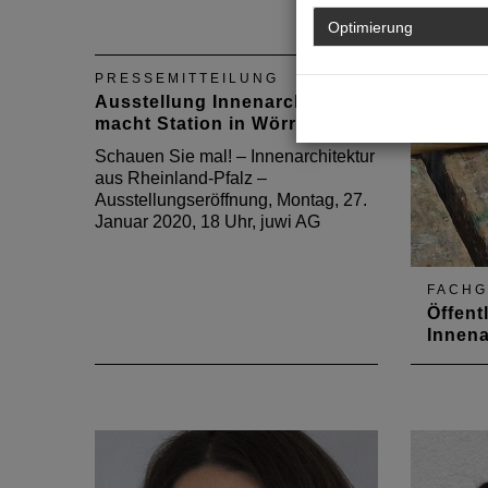
Die sechste Folge der
Podcastreihe Kreislaufwirtschaft
Optimierung
widmet sich dem Thema
Messebau. Gefragt sind
PRESSEMITTEILUNG
nachhaltige Konzepte für ein
Ausstellung Innenarchitektur
kurzes Leben.
macht Station in Wörrstadt
Schauen Sie mal! – Innenarchitektur
aus Rheinland-Pfalz –
Ausstellungseröffnung, Montag, 27.
Januar 2020, 18 Uhr, juwi AG
FACH
Öffent
Innena
Informa
Erfahru
Mittelp
Erfahru
Innenar
2019 in