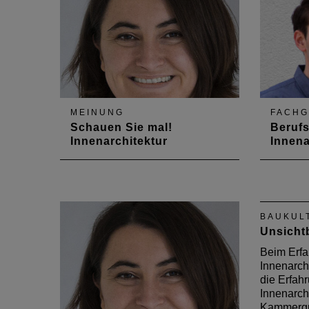
stand 
Öffentli
Hinblick
der…
MEINUNG
FACH
Schauen Sie mal!
Berufs
Innenarchitektur
Innena
Die erste Ausstellung über
Valtin 
rheinland-pfälzische
Innenar
Innenarchitektur wird derzeit
Master 
erstellt. In der Augustausgabe
Intervie
BAUKUL
des DAB zeigt sich
seinen 
Unsicht
Vorstandsmitglied Eva
Holdenried begeistert von der
Beim Erfa
Vielfalt und Qualität der Projekte
Innenarch
und dankt den Kolleginnen
die Erfah
und…
Innenarchi
Kammergr