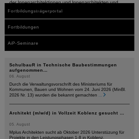
der Innenarchitektinnen und Innenarchitekten und
damit ein faszinierend breites Berufsspektrum vor
Fortbildungsträgerportal
Fortbildungen
AiP-Seminare
SchulbauR in Technische Baubestimmungen
aufgenommen…
06. August
Durch die Verwaltungsvorschrift des Ministeriums für
Kommunen, Bauen und Wohnen vom 24. Juni 2026 (MinBl.
2026 Nr. 13) wurden die bekannt gemachten
...
Architekt (m/w/d) in Vollzeit Koblenz gesucht …
05. August
Mplus Architekten sucht ab Oktober 2026 Unterstüzung für
Projekte in den Leistungsphasen 1-8 in Koblenz.