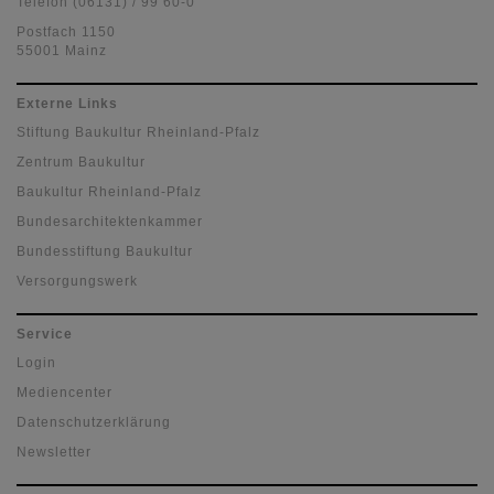
Telefon (06131) / 99 60-0
Postfach 1150
55001 Mainz
Externe Links
Stiftung Baukultur Rheinland-Pfalz
Zentrum Baukultur
Baukultur Rheinland-Pfalz
Bundesarchitektenkammer
Bundesstiftung Baukultur
Versorgungswerk
Service
Login
Mediencenter
Datenschutzerklärung
Newsletter