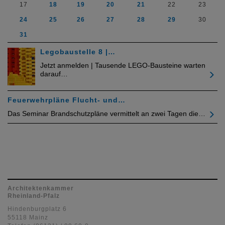
17
18
19
20
21
22
23
24
25
26
27
28
29
30
31
Legobaustelle 8 |…
Jetzt anmelden | Tausende LEGO-Bausteine warten
darauf…
Feuerwehrpläne Flucht- und…
Das Seminar Brandschutzpläne vermittelt an zwei Tagen die…
Architektenkammer
Rheinland-Pfalz
Hindenburgplatz 6
55118 Mainz