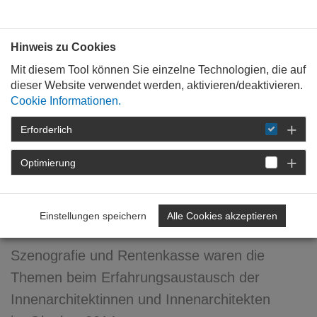
Bauen mit
Plan
:
die
architekten
.org
Hinweis zu Cookies
Mit diesem Tool können Sie einzelne Technologien, die auf
dieser Website verwendet werden, aktivieren/deaktivieren.
Cookie Informationen.
Erforderlich
STARTSEITE
VERANSTALTUNGEN
DETAIL
Optimierung
23. Oktober 2014
Innenarchitekten in Trier
Einstellungen speichern
Alle Cookies akzeptieren
Szenografie und Rentenkasse waren die
Themen beim Erfahrungsaustausch der
Innenarchitektinnen und Innenarchitekten