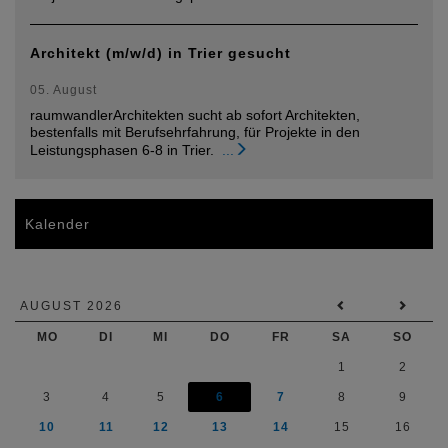
Architekt (m/w/d) in Trier gesucht
05. August
raumwandlerArchitekten sucht ab sofort Architekten,
bestenfalls mit Berufsehrfahrung, für Projekte in den
Leistungsphasen 6-8 in Trier.
...
Kalender
AUGUST 2026
MO
DI
MI
DO
FR
SA
SO
1
2
3
4
5
6
7
8
9
10
11
12
13
14
15
16