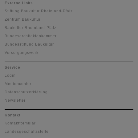
Externe Links
Stiftung Baukultur Rheinland-Pfalz
Zentrum Baukultur
Baukultur Rheinland-Pfalz
Bundesarchitektenkammer
Bundesstiftung Baukultur
Versorgungswerk
Service
Login
Mediencenter
Datenschutzerklärung
Newsletter
Kontakt
Kontaktformular
Landesgeschäftsstelle