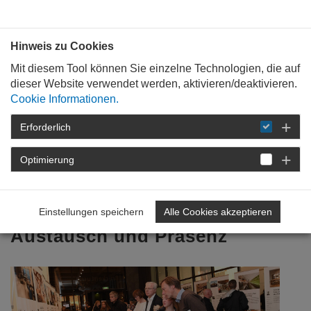
Bauen mit
Plan
:
die
architekten
.org
Hinweis zu Cookies
Mit diesem Tool können Sie einzelne Technologien, die auf
dieser Website verwendet werden, aktivieren/deaktivieren.
Cookie Informationen.
Erforderlich
STARTSEITE
VERANSTALTUNGEN
DETAIL
Optimierung
23. Oktober 2017
Mehr Zusammenarbeit,
Einstellungen speichern
Alle Cookies akzeptieren
Austausch und Präsenz