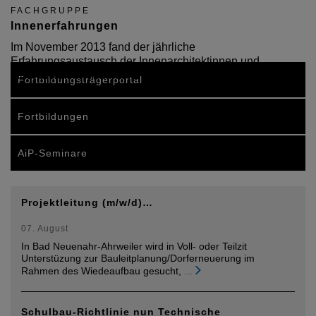
FACHGRUPPE
Innenerfahrungen
Im November 2013 fand der jährliche
Erfahrungsaustausch der Innenarchitektinnen und
Innenarchitekten in Mainz statt
Fortbildungsträgerportal
Fortbildungen
AiP-Seminare
Projektleitung (m/w/d)…
07. August
In Bad Neuenahr-Ahrweiler wird in Voll- oder Teilzit
Unterstüzung zur Bauleitplanung/Dorferneuerung im
Rahmen des Wiedeaufbau gesucht,
...
Schulbau-Richtlinie nun Technische